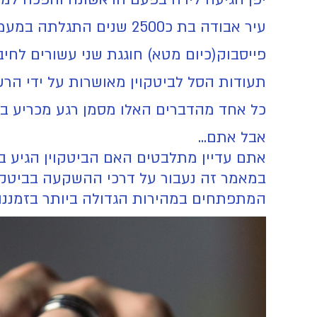
עיר אבודה בת כ2500 שנים התגלתה במעמקי יערות הגשם של האמזונס.
פייסבוק(כיום מטא) חוגגת שני עשורים לחיב
תעודות הסל לביטקוין מאושרות על ידי הרש
כל אחד מהדברים האלו מסמן רגע מכריע בח
אבל אתם...
אתם עדיין מתלבטים האם הביטקוין הגיע בכד
במאמר זה נעבור על דרכי ההשקעה בביטקוי
המתפתחים במהירות הגדולה ביותר בזמננו.