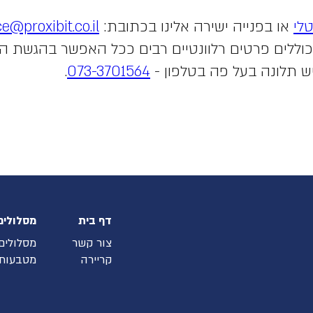
לי
או בפנייה ישירה אלינו בכתובת:
ce@proxibit.co.il
ם כוללים פרטים רלוונטיים רבים ככל האפשר בהגשת ה
יש תלונה בעל פה בטלפון -
073-3701564
.
דף בית
מסלולים
צור קשר
מסלולים
קריירה
מטבעות