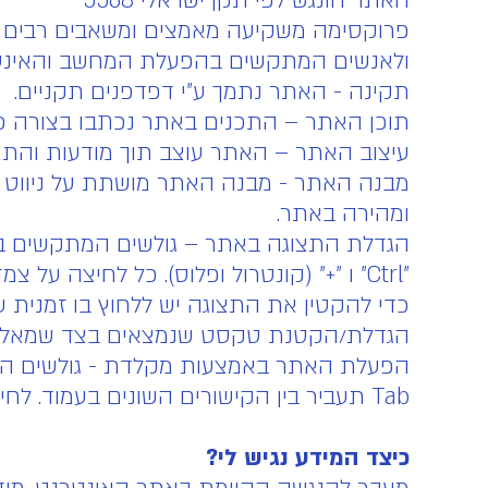
האתר הונגש לפי תקן ישראלי 5568
פרוקסימה משקיעה מאמצים ומשאבים רבים על 
ולאנשים המתקשים בהפעלת המחשב והאינטרנט
תקינה -­ האתר נתמך ע"י דפדפנים תקניים.
תוכן האתר – התכנים באתר נכתבו בצורה פש
עיצוב האתר – האתר עוצב תוך מודעות והתאמ
מבנה האתר -­ מבנה האתר מושתת על ניווט 
ומהירה באתר.
הגדלת התצוגה באתר – גולשים המתקשים בראי
"Ctrl" ו "+" (קונטרול ופלוס). כל לחיצה על צמד המקשים האלו תגדיל את התצוגה ב-10%.
הגדלת/הקטנת טקסט שנמצאים בצד שמאל ב
הפעלת האתר באמצעות מקלדת -­ גולשים המ
Tab תעביר בין הקישורים השונים בעמוד. לחיצה על Enter תפעיל את הקישור המסומן.
כיצד המידע נגיש לי?