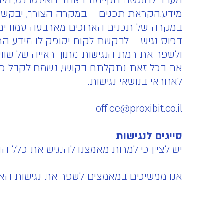
מעבר להנגשה הקיימת באתר האינטרנט, מידע
מידע.הקראת תכנים – במקרה הצורך, יבקש 
במקרה של תכנים הארוכים מארבעה עמודים,
דפוס נגיש – לבקשת לקוח יסופק לו מידע המ
ולשפר את רמת הנגישות מתוך ראייה של שוויון ז
אם בכל זאת נתקלתם בקושי, נשמח לקבל כל 
לאחראי בנושאי נגישות.
office@proxibit.co.il
סייגים לנגישות
יש לציין כי למרות מאמצנו להנגיש את כלל ה
אנו ממשיכים במאמצים לשפר את נגישות האתר