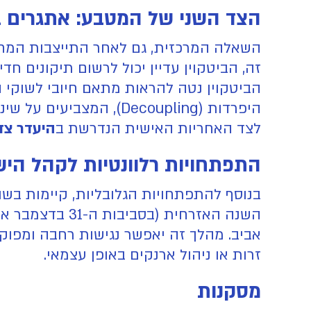
הצד השני של המטבע: אתגרים 
השאלה המרכזית, גם לאחר התייצבות המח
זה, הביטקוין עדיין יכול לרשום תיקונים ח
הביטקוין נטה להראות מתאם חיובי לשוקי המ
היפרדות (Decoupling), המצביעים על שינוי אפשרי במגמה זו. לבסוף, אתגרים של
לצד האחריות האישית הנדרשת ב
היעדר צד
התפתחויות רלוונטיות לקהל היש
בנוסף להתפתחויות הגלובליות, קיימות בש
השנה האזרחית 
אביב. מהלך זה יאפשר נגישות רחבה ומפוק
זרות או ניהול ארנקים באופן עצמאי.
מסקנות