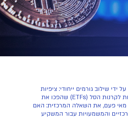
יפס מעל לרף של 126,000$, במהלך חד המונע על ידי שילוב גורמים ייחודי: ציפיות
להורדת ריבית מצד הפד, אי-ודאות סביב סגירה חלקית של הממשל בארה"ב, והזרמות הון אדירות לקרנות הסל (ETFs) שהפכו את
ותר מאי פעם, את השאלה המרכזית: האם
לי? ב-Proxibit, ניתחנו את הגורמים המרכזיים והמשמעויות עבור המשקיע