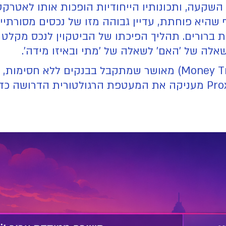
שקעה, ותכונותיו הייחודיות הופכות אותו לאטרקטי
היא פוחתת, עדיין גבוהה מזו של נכסים מסורתיים. 
 ברורים. תהליך הפיכתו של הביטקוין לנכס מקלט ב
לה של 'האם' לשאלה של 'מתי ובאיזו מידה'.
והבטוחה ביותר. בניגוד לבורסות זרות, ProxiBit מעניקה את המעטפת ה