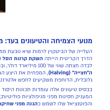
מנועי הצמיחה והטיעונים בעד: מ
העלייה של הביטקוין לרמות שיא נובעת ממ
הדרך הקריטית הייתה
השקת קרנות הסל (ETFs) בארה"ב
לבדה חצתה שווי של 100 מיליארד דולר, ובכך עקפה אף את חברת MicroStrategy כאחת המחזיקות הגדולות בנכס. במקביל, מנגנון
ה"חצייה" (Halving)
, המפחית את היצע המ
גלובלית, הדוחפת משקיעים לחפש אלטרנטי
בבסיס טיעונים אלה עומדות תכונות היסוד
המעניק חסינות מפני מניפולציות פוליטיות;
והפוטנציאל שלו לשמש כ
הגנה מפני שחיקת