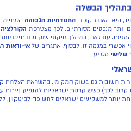
בתהליך הבשלה
יר, היא האם תקופת
התנודתיות הגבוהה
הסתיימה.
דים יותר מנכסים מסורתיים. לכך מצטרפת
הקורלציה 
ניות. עם זאת, במהלך תיקוני שוק נקודתיים יותר 
אי-ודאות רג
 שלישי
מסייע.
ראלי
ורות חשובות גם בשוק המקומי. בהשראת הצלחת קר
(בסביבות ה-31 בדצמבר או קרוב לכך) כשש קרנות ישראליות להנפי
חת יותר למשקיעים ישראלים לחשיפה לביטקוין, לל