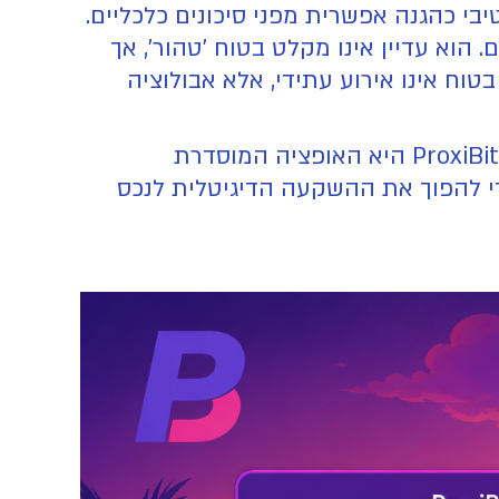
בי כהגנה אפשרית מפני סיכונים כלכליים.
הוא עדיין אינו מקלט בטוח 'טהור', אך
טוח אינו אירוע עתידי, אלא אבולוציה
עבור משקיעים שמעוניינים בנתיב כסף (Money Trail) מאושר שמתקבל בבנקים ללא חסימות, ProxiBit היא האופציה המוסדרת
רגולטורית הדרושה כדי להפוך את ההשקעה הדיגיטלית לנכס