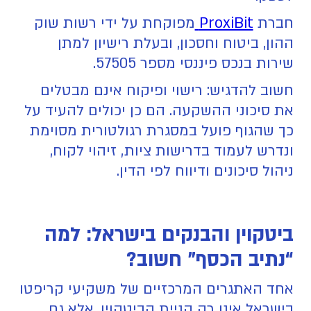
חברת
ProxiBit
מפוקחת על ידי רשות שוק
ההון, ביטוח וחסכון, ובעלת רישיון למתן
שירות בנכס פיננסי מספר 57505.
חשוב להדגיש: רישוי ופיקוח אינם מבטלים
את סיכוני ההשקעה. הם כן יכולים להעיד על
כך שהגוף פועל במסגרת רגולטורית מסוימת
ונדרש לעמוד בדרישות ציות, זיהוי לקוח,
ניהול סיכונים ודיווח לפי הדין.
ביטקוין והבנקים בישראל: למה
“נתיב הכסף” חשוב?
אחד האתגרים המרכזיים של משקיעי קריפטו
בישראל אינו רק קניית הביטקוין, אלא גם