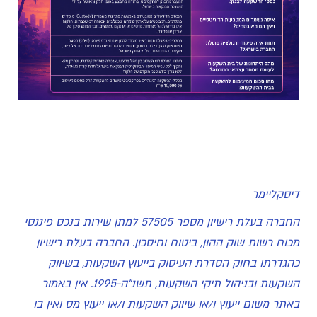
דיסקליימר
החברה בעלת רישיון מספר 57505 למתן שירות בנכס פיננסי
מכוח רשות שוק ההון, ביטוח וחיסכון. החברה בעלת רישיון
כהגדרתו בחוק הסדרת העיסוק בייעוץ השקעות, בשיווק
השקעות ובניהול תיקי השקעות, תשנ"ה-1995. אין באמור
באתר משום ייעוץ ו/או שיווק השקעות ו/או ייעוץ מס ואין בו