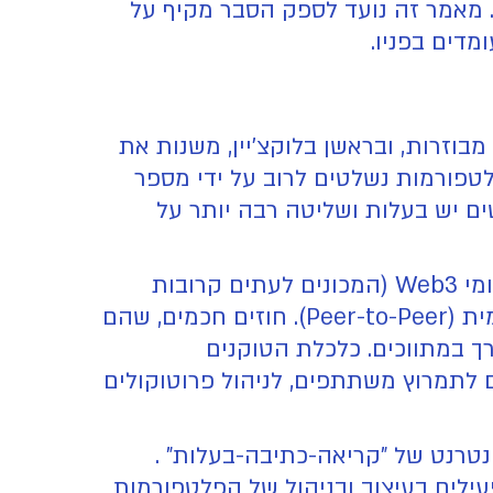
 מאמר זה נועד לספק הסבר מקיף על
 מבוזרות, ובראשן בלוקצ'יין, משנות את
ים אינטראקציה. בניגוד ל-Web2, שם הנתונים והפלטפורמות נשלטים לרוב על ידי מספר
שבה למשתמשים יש בעלות ושליטה רבה יותר על
הליבה של Web3 היא הרעיון של ביזור. במקום להסתמך על שרתים ומסדי נתונים מרכזיים, יישומי Web3 (המכונים לעתים קרובות
dApps - Decentralized Applications) פועלים על גבי רשתות בלוקצ'יין או רשתות עמית לעמית (Peer-to-Peer). חוזים חכמים, שהם
ך במתווכים. כלכלת הטוקנים
יד מרכזי, כאשר מטבעות דיגיטליים ואסימונים (Tokens) משמשים לתמרוץ משתתפים, לניהול פרוטוקולים
 Web3 כעל מעבר מאינטרנט של "קריאה" (Web1) ו"קריאה-כתיבה" (Web2) לאינטרנט של "קריאה-כתיבה-בעלות" .
ילים בעיצוב ובניהול של הפלטפורמות