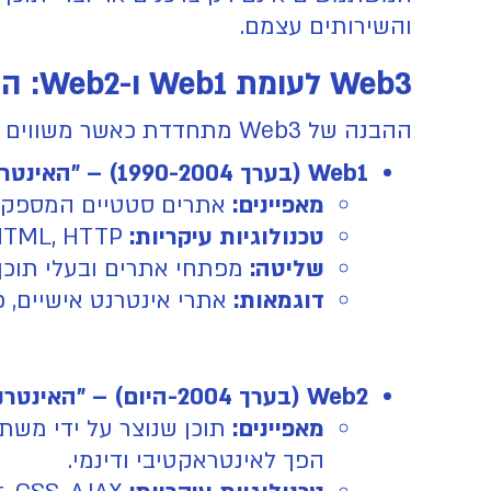
והשירותים עצמם.
Web3 לעומת Web1 ו-Web2: הבדלים עיקריים
ההבנה של Web3 מתחדדת כאשר משווים אותו לשני הדורות הקודמים של האינטרנט:
Web1 (בערך 1990-2004) – "האינטרנט לקריאה בלבד":
מאפיינים:
אתרים סטטיים המספקים 
טכנולוגיות עיקריות:
HTML, HTTP, דפדפנים מוקדמים.
שליטה:
מפתחי אתרים ובעלי תוכן 
דוגמאות:
אתרי אינטרנט אישיים, פ
Web2 (בערך 2004-היום) – "האינטרנט החברתי והאינטראקטיבי":
מאפיינים:
תוכן שנוצר על ידי משת
הפך לאינטראקטיבי ודינמי.