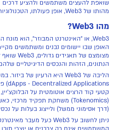
שואפת להעצים משתמשים ולהציע דרכים חדש
מהותו של Web3, אופן פעולתו, הטכנולוגיות המניעות אותו, הפוטנציאל הגלום בו והאתגרים העומדים בפניו.
מהו Web3?
Web3, או "האינטרנט המבוזר", הוא מונ
מצומצם של
הנתונים, הזהות והנכסים הדיגיטליים שלהם.
קטעי קוד הרצים אוטומטית על הבלוקצ'יין,
(דרך אסימוני ממשל) ולייצוג בעלות על נכסים
המשתמשים אינם רק צרכנים או יוצרי תוכן