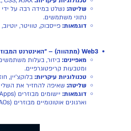
טכנולוגיות עיקריות:
JavaScript, CSS, AJAX, פלטפורמות ענן מרכזיות, API-ים.
שליטה:
נשלט במידה רבה על ידי מס
נתוני משתמשים.
דוגמאות:
פייסבוק, טוויטר, יוטיוב, 
Web3 (מתהווה) – "האינטרנט המבוזר ":
מאפיינים:
ביזור, בעלות משתמשים על
ומטבעות קריפטוגרפיים.
טכנולוגיות עיקריות:
בלוקצ'יין, חוזים חכ
שליטה:
שאיפה להחזיר את השליט
דוגמאות:
וארגונים אוטונומיים מבוזרים (DAOs).