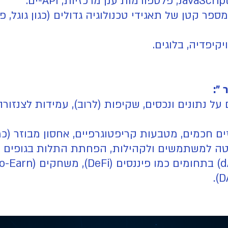
פר קטן של תאגידי טכנולוגיה גדולים (כגון גוגל, פ
ויקיפדיה, בלוגים.
 נתונים ונכסים, שקיפות (לרוב), עמידות לצנזורה,
מים, מטבעות קריפטוגרפיים, אחסון מבוזר (כמו IPFS), זהות דיגיטלית מבוז
ה למשתמשים ולקהילות, הפחתת התלות בגופים מר