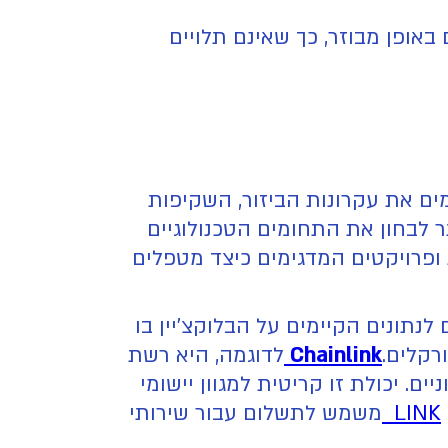
IPF) מאפשרים אחסון קבצים באופן מבוזר, כך שאינם תלויים
 המגלמים את עקרונות הביזור, השקיפות
להצביע על פרויקטים ספציפיים כמימוש היחיד של Web3, נכון יותר לבחון את התחומים הטכנולוגיים
 ופרויקטים המדגימים כיצד מטפלים
נתונים הקיימים על הבלוקצ'יין בו
רקלים.
Chainlink
לדוגמה, היא רשת
. יכולת זו קריטית למגוון יישומי
LINK
משמש לתשלום עבור שירותי