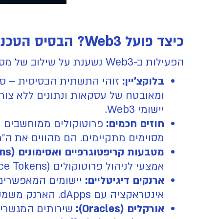
כיצד פועל Web3? הבסיס הטכנולוגי
הפעילות ב-Web3 נשענת על שילוב של מספר טכנולוגיות יסוד:
בלוקצ'יין:
זוהי התשתית הבסיסית – ספר 
ומאובטח של עסקאות ונתונים ללא צורך
יישומי Web3.
חוזים חכמים:
פרוטוקולים ממוחשבים המ
מסוימים מתקיימים. הם מהווים את ה"מנוע" הלוגי של יישומי Web3, מאפשרים א
מטבעות קריפטוגרפיים ואסימונים (Tokens):
אמצעי לניהול פרוטוקולים (Governance Tokens) וייצוג של בעלות דיגיטלית (כמו NFTs).
ארנקים דיגיטליים:
יישומים המאפשרים 
אינטראקציה עם dApps. הארנק משמש כ"זהות" של המשתמש בעולם ה-Web3.
אורקלים (Oracles):
שירותים המגשרים 