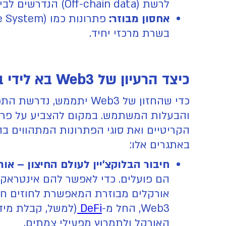
לרשת (Off-chain data) הנדרשים לביצוע פעולות.
אחסון מבוזר:
בשרת מרכזי יחיד.
כיצד הרעיון של Web3 בא לידי ביטוי בפועל?
כדי שהחזון של Web3 יתמ
הקריטיים ואת סוגי הפתרונות המתהווים בה
באתגרים אלו:
חיבור הבלוקצ'יין לעולם החיצון – אור
הם פועלים. כדי לאפשר להם אינטראקצי
אורקלים מבוזרת המאפשרת לחוזים חכמי
Web3, החל מ-
DeFi
(למשל, קבלת מידע
האורקל ולתמרוץ מפעילי צמתים.