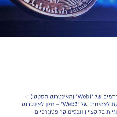
האינטרנט, כפי שאנו מכירים אותו, נמצא בעיצומו של שינוי פרדיגמטי נוסף. לאחר השלבים המוקדמים של "Web1" (האינטרנט הסטטי) ו-
"Web2" (האינטרנט החברתי והאינטראקטיבי הנשלט על ידי פלטפורמות מרכזיות), אנו עדים כעת לצמיחתו של "Web3" – חזון לאינטרנט
ת בלוקצ'יין ונכסים קריפטוגרפיים,