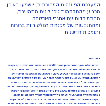
המערכת הפיננסית המסורתית, יושפעו באופן
מכריע מהתקדמות טכנולוגית מתמשכת,
מהתמודדות עם אתגרי האבטחה
ומהתגבשות של מסגרות רגולטוריות ברורות
ותומכות חדשנות.
דיסקליימר
החברה בעלת אישור המשך עיסוק מספר 57505 למתן שירות בנכס פיננסי מכוח בקשה
לרישיון למתן שירות בנכס פיננסי לרשות שוק ההון, ביטוח וחיסכון. החברה אינה בעלת
רישיון כהגדרתו בחוק הסדרת העיסוק בייעוץ השקעות, בשיווק השקעות ובניהול תיקי
השקעות, תשנ"ה-1995. אין באמור באתר משום ייעוץ ו/או שיווק השקעות ו/או ייעוץ מס
ואין בו משום תחליף לשירותים כאמור המתחשבים בנתונים ובצרכים המיוחדים של כל
אדם. אין באמור באתר משום המלצה בנוגע לכדאיות השקעה במטבעות וירטואליים ו/או
במוצרים או מכשירים פיננסיים כלשהם ואין בדברים משום הזמנה ו/או הצעה לביצוע
פעולות במוצרים הנזכרים. אין באמור כדי להוות התחייבות להשאת תשואה כלשהי.
השקעה במטבעות וירטואליים הינה מסוכנת ועשויה לגרום להפסד של מלוא ההשקעה.
תחום המטבעות הווירטואליים כרוך בחוסר וודאות רגולטורי, מיסויי ויישומי על ידי גופים