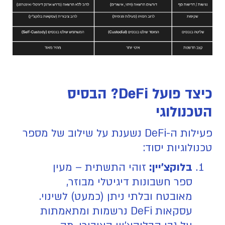
כיצד פועל DeFi? הבסיס
הטכנולוגי
פעילות ה-DeFi נשענת על שילוב של מספר
טכנולוגיות יסוד:
בלוקצ'יין:
זוהי התשתית – מעין
ספר חשבונות דיגיטלי מבוזר,
מאובטח ובלתי ניתן (כמעט) לשינוי.
עסקאות DeFi נרשמות ומתאמתות