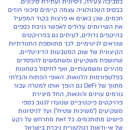
בסביבה צעירה, ניסיונית ועתירת סיכונים.
בבסיס הטכנולוגיה עצמה קיימים סיכוני חוזים
חכמים, שכן באגים או פרצות בקוד המפעיל
את השירותים עלולים לאפשר גניבת כספים
בהיקפים גדולים, לעיתים גם בפרויקטים
שנראים לגיטימיים. לכך מתווספת התנודתיות
הקיצונית של שוק המטבעות הדיגיטליים,
שחושפת משקיעים ומשתמשים להפסדים
מהירים ומשמעותיים, ואף לחיסול בטחונות
בפלטפורמות הלוואות. האופי הפתוח והבלתי
מתווך של DeFi גם הופך אותו למטרה עבור
גורמים עוינים והונאות, החל מיצירת
פרויקטים פיקטיביים שנועדו לגנוב כספי
משקיעים ("משיכות שטיח") ועד לניסיונות
פישינג מתוחכמים. כל זאת מתרחש על רקע
של אי-ודאות רגולטורית ניכרת בישראל