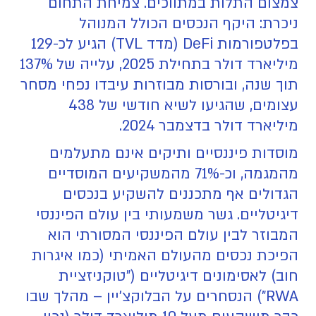
צמצום התלות במתווכים. צמיחת התחום
ניכרת: היקף הנכסים הכולל המנוהל
בפלטפורמות DeFi (מדד TVL) הגיע לכ-129
מיליארד דולר בתחילת 2025, עלייה של 137%
תוך שנה, ובורסות מבוזרות עיבדו נפחי מסחר
עצומים, שהגיעו לשיא חודשי של 438
מיליארד דולר בדצמבר 2024.
מוסדות פיננסיים ותיקים אינם מתעלמים
מהמגמה, וכ-71% מהמשקיעים המוסדיים
הגדולים אף מתכננים להשקיע בנכסים
דיגיטליים. גשר משמעותי בין עולם הפיננסי
המבוזר לבין עולם הפיננסי המסורתי הוא
הפיכת נכסים מהעולם האמיתי (כמו איגרות
חוב) לאסימונים דיגיטליים ("טוקניזציית
RWA") הנסחרים על הבלוקצ'יין – מהלך שבו