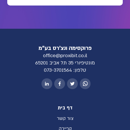
פרוקסימה ונצ'רס בע"מ
office@proxibit.co.il
מונטיפיורי 35 תל אביב 65201
טלפון:
073-3701564
דף בית
צור קשר
קריירה