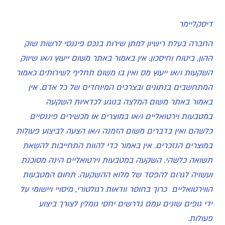
דיסקליימר
החברה בעלת רישיון למתן שירות בנכס פיננסי לרשות שוק
ההון, ביטוח וחיסכון. אין באמור באתר משום ייעוץ ו/או שיווק
השקעות ו/או ייעוץ מס ואין בו משום תחליף לשירותים כאמור
המתחשבים בנתונים ובצרכים המיוחדים של כל אדם. אין
באמור באתר משום המלצה בנוגע לכדאיות השקעה
במטבעות וירטואליים ו/או במוצרים או מכשירים פיננסיים
כלשהם ואין בדברים משום הזמנה ו/או הצעה לביצוע פעולות
במוצרים הנזכרים. אין באמור כדי להוות התחייבות להשאת
תשואה כלשהי. השקעה במטבעות וירטואליים הינה מסוכנת
ועשויה לגרום להפסד של מלוא ההשקעה. תחום המטבעות
הווירטואליים כרוך בחוסר וודאות רגולטורי, מיסויי ויישומי על
ידי גופים שונים עמם נדרשים יחסי גומלין לצורך ביצוע
פעולות.