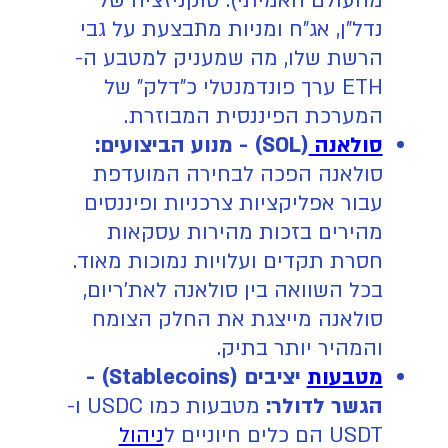
מהעולם האמיתי). טוקניזציה של
נדל"ן, אג"ח ומניות מתבצעת על גבי
הרשת שלו, מה שמעניק למטבע ה-
ETH ערך פונדמנטלי כ"דלק" של
המערכת הפיננסית המבוזרת.
סולאנה
(SOL) - מנוע הביצועים:
סולאנה הפכה לבחירה המועדפת
עבור אפליקציות צרכניות ופיננסים
מהירים בזכות מהירות עסקאות
חסרת תקדים ועלויות נמוכות מאוד.
בכל השוואה בין סולאנה לאת'ריום,
סולאנה מייצגת את החלק הצומח
והמהיר יותר בתיק.
מטבעות
יציבים (Stablecoins) -
הגשר לדולר:
מטבעות כמו USDC ו-
USDT הם כלים חיוניים ל
ניהול