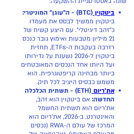
שונה באסטרטגיית ההשקעה:
ביטקוין
(BTC) - ה"עוגן" המוניטרי:
ביטקוין ממשיך לבסס את מעמדו
כ"זהב דיגיטלי". עם היצע קשיח של
21 מיליון מטבעות ואימוץ גובר כנכס
רזרבה בעקבות ה-ETFs, תחזית
ביטקוין ל-2026 נשענת על נדירותו
ועל היותו אחד הנכסים המאובטחים
ביותר מבחינה קריפטוגרפית. הוא
משמש כבסיס היציב לכל תיק.
את'ריום
(ETH) - תשתית הכלכלה
החדשה:
אם ביטקוין הוא זהב,
את'ריום הוא תשתית החשמל
והאינטרנט. ב-2026, את'ריום הוא
המרכז של עולם ה-RWA (נכסים