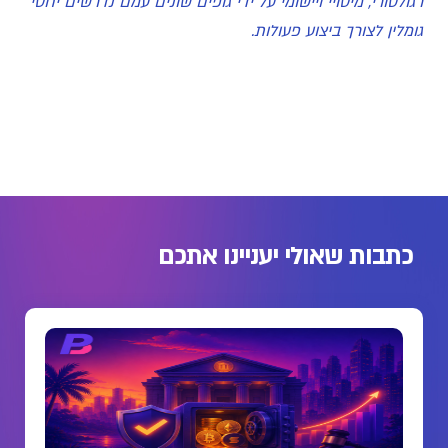
רגולטורי, מיסויי ויישומי על ידי גופים שונים עמם נדרשים יחסי
גומלין לצורך ביצוע פעולות.
כתבות שאולי יעניינו אתכם