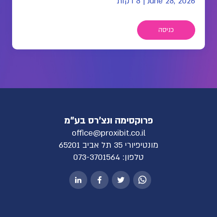
June 28, 2026
|
8 דקות
כניסה
פרוקסימה ונצ'רס בע"מ
office@proxibit.co.il
מונטיפיורי 35 תל אביב 65201
טלפון:
073-3701564