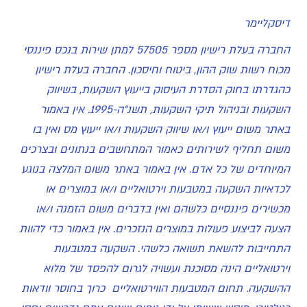
דיסקליימר
החברה בעלת רישיון מספר 57505 למתן שירות בנכס פיננסי
מכוח רשות שוק ההון, ביטוח וחיסכון. החברה בעלת רישיון
כהגדרתו בחוק הסדרת העיסוק בייעוץ השקעות, בשיווק
השקעות ובניהול תיקי השקעות, תשנ"ה-1995. אין באמור
באתר משום ייעוץ ו/או שיווק השקעות ו/או ייעוץ מס ואין בו
משום תחליף לשירותים כאמור המתחשבים בנתונים ובצרכים
המיוחדים של כל אדם. אין באמור באתר משום המלצה בנוגע
לכדאיות השקעה במטבעות וירטואליים ו/או במוצרים או
מכשירים פיננסיים כלשהם ואין בדברים משום הזמנה ו/או
הצעה לביצוע פעולות במוצרים הנזכרים. אין באמור כדי להוות
התחייבות להשאת תשואה כלשהי. השקעה במטבעות
וירטואליים הינה מסוכנת ועשויה לגרום להפסד של מלוא
ההשקעה. תחום המטבעות הווירטואליים כרוך בחוסר וודאות