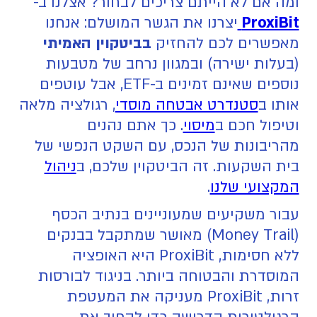
ומה אם לא הייתם צריכים לבחור? אצלנו ב-
ProxiBit
יצרנו את הגשר המושלם: אנחנו
מאפשרים לכם להחזיק
בביטקוין האמיתי
(בעלות ישירה) ובמגוון נרחב של מטבעות
נוספים שאינם זמינים ב-ETF, אבל עוטפים
אותו ב
סטנדרט אבטחה מוסדי
, רגולציה מלאה
וטיפול חכם ב
מיסוי
. כך אתם נהנים
מהריבונות של הנכס, עם השקט הנפשי של
בית השקעות. זה הביטקוין שלכם, ב
ניהול
המקצועי שלנו
.
‍עבור משקיעים שמעוניינים בנתיב הכסף
(Money Trail) מאושר שמתקבל בבנקים
ללא חסימות, ProxiBit היא האופציה
המוסדרת והבטוחה ביותר. בניגוד לבורסות
זרות, ProxiBit מעניקה את המעטפת