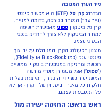
נייר הערך המגובה
הגדרה:
קרן סל (ETF)
היא מכשיר פיננסי
(נייר ערך) הנסחר בבורסה, בדומה למנייה.
קרן סל ביטקוין
ספוט
מאפשרת חשיפה
למחיר הביטקוין ללא צורך להחזיק בנכס
הבסיס עצמו.
מנגנון הפעולה: הקרן, המנוהלת על ידי גוף
פיננסי ענק (כמו BlackRock או Fidelity),
רוכשת ומחזיקה במטבעות ביטקוין ממשיים
("
ספוט
") אצל משמורן מוסדי מורשה.
המשקיע רוכש יחידה בקרן, המייצגת בעלות
חלקית על מאגר הביטקוין של הקרן - אך לא
על המטבעות עצמם.
ראש בראש: החזקה ישירה מול