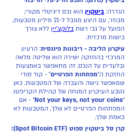
ביטקוין (BTC): הנכס הדיגיטלי הריבוני
הגדרה:
ביטקוין
הוא נכס דיגיטלי מקורי,
מבוזר, עם היצע מוגבל ל-21 מיליון מטבעות,
הפועל על גבי רשת
בלוקצ'יין
ללא צורך
בישות מרכזית.
עיקרון הליבה - ריבונות פיננסית
: הרעיון
המרכזי בהחזקה ישירה הוא שליטה מלאה
ובלעדית על הנכס. זה מתאפשר באמצעות
החזקת ה"
מפתחות הפרטיים
" - קוד סודי
שמאפשר גישה והעברה של המטבעות. כאן
נטבע העיקרון המנחה של קהילת הקריפטו:
"
Not your keys, not your coins
" - אם
המפתחות הפרטיים לא שלך, המטבעות לא
באמת שלך.
קרן סל ביטקוין ספוט (Spot Bitcoin ETF):