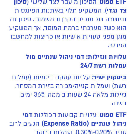
ETF ספוט
: הסיכון מועבר לצד שלישי (
סיכון
צד נגדי
). המשקיע תלוי באיתנות הפיננסית
וביושרה של מנפיק הקרן והמשמורן. סיכון זה
הוא כשל מערכתי ברמת המוסד, אך המשקיע
מוגן מפני טעויות אישיות או פריצות למחשבו
הפרטי.
עלויות ונזילות: דמי ניהול שנתיים מול
עמלות רשת 24/7
ביטקוין ישיר
: עלויות עסקה דינמיות (עמלות
רשת) ועמלות קנייה/מכירה בזירת המסחר.
נזילות מלאה 24 שעות ביממה, 365 ימים
בשנה.
ETF ספוט
: עלויות קבועות הכוללות
דמי
ניהול שנתיים (Expense Ratio)
הנעים לרוב
סביב 0.20%-0.30%, ועמלות ברוקר