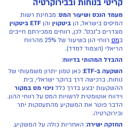
קריטי בנוחות ובבירוקרטיה
מעמד הנכס ושיעור המס
: מבחינת רשות
המיסים בישראל, הן
ביטקוין
והן
ETF ביטקוין
מוגדרים כ"נכס". לכן, רווחים ממכירתם חייבים
ב
מס
רווחי הון בשיעור של 25% מהרווח
הריאלי (הצמוד למדד).
ההבדל המהותי בדיווח
:
השקעה ב-ETF
: כאן טמון יתרון משמעותי של
נוחות. ברכישה דרך ברוקר ישראלי, בית
ההשקעות יבצע בדרך כלל
ניכוי מס במקור
וידווח אוטומטית לרשויות המס על רווחי ההון.
הדבר פוטר את המשקיע מהתעסקות יתר
ובירוקרטיה.
החזקה ישירה
: האחריות כולה על המשקיע.