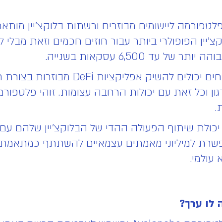
יין layer 1 , שמתפקד כפלטפורמה ליישומים מבוזרים ורשתות בלוקצ'
'יין הפופולרי ביותר עבור חוזים חכמים וזאת מבלי 
ד 6,500 עסקאות בשנייה.
אבלנצ' עובדת בשיטת קוד פתוח בה מפתחים 
גון וכל זאת עם יכולות הרחבה עצומות. זוהי פלטפ
.
יכולת שיתוף הפעולה ההדי של הבלוקצ'יין שלהם עם
פשרת למיליוני מאמתים עצמאיים להשתתף כמתאמתים 
לו ערך?