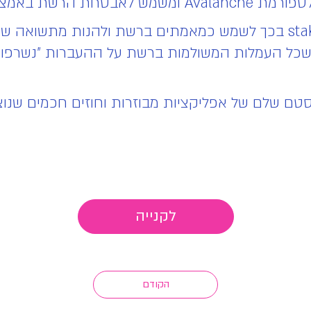
משתמשים יכולים "לנעול" את המטבע ב stake בכך לשמש כמאמתים ברשת
כל העמלות המשולמות ברשת על ההעברות "נשרפות" 
לאקו-סיסטם שלם של אפליקציות מבוזרות וחוזים חכמים 
לקנייה
הקודם