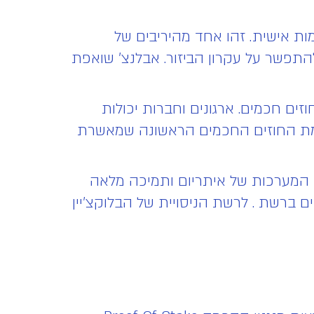
יין מותאמות אישית. זהו אחד מהיריבים של
להתפשר על עקרון הביזור. אבלנצ' שואפת
יכולים להשיק אפליקציות DeFi מבוזרות בצורת חוזים חכמים. ארגונים וחברות יכולות
ורמת החוזים החכמים הראשונה שמאשרת
 המערכות של איתריום ותמיכה מלאה
ברשת . לרשת הניסויית של הבלוקצ'יין