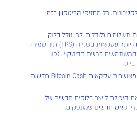
טרונית. כל מחזיקי הביטקוין בזמן
תשלומים גלובלית. לכן גודל בלוק
ביטקוין קאש הוגדל מ-1MB ל-8MB. גודל בלוק מוגדל אומר שביטקוין קאש יכול כעת לטפל בהרבה יותר עסקאות בשנייה (TPS) תוך שמירה
מהמשתמשים ברשת הביטקוין. נכון
בדומה לביטקוין, מנגנון ההסכמה של ביטקוין קאש הוא Proof-of-work , כרייה היא התהליך שבו מאושרות עסקאות Bitcoin Cash חדשות
 היכולת לייצר בלוקים חדשים של
וין קאש חדשים שמונפקים.