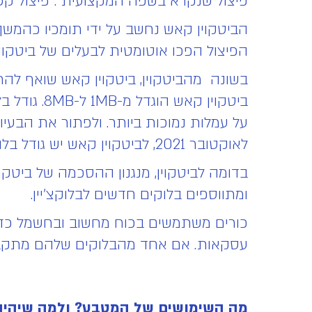
פיצול שנקרא בשפה המקצועית :"פיצול קש
הביטקוין קאש נחשב על ידי תומכיו כהמשך 
הפיצול הפכו אוטומטית לבעלים של ביטקוי
בשונה מהביטקוין, ביטקוין קאש שואף להרח
על עמלות נמוכות ביותר. ולפתור את הבעי
לאוקטובר 2021, לביטקוין קאש יש גודל בלוק של 32 מגה בייט, בהשוואה לזה של ביטקוין – 1 מגה בייט.
ומתווספים בלוקים חדשים לבלוקצ'יין.
כורים משתמשים בכוח מחשוב ובחשמל כדי 
עסקאות. אם אחד מהבלוקים שלהם מתקבל 
מה השימושים של המטבע? ולמה שיהיה 