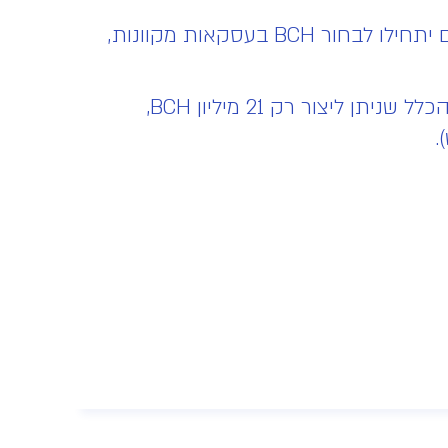
תומכי Bitcoin Cash מאמינים כי על ידי התמקדות בהפיכת העסקאות שלו לזולות יותר, הצרכנים יתחילו לבחור BCH בעסקאות מקוונות,
ביטקוין קאש שומר גם על מספר סממנים זהים לביטקוין, כולל הנדירות של המטבע. זה כולל את הכלל שניתן ליצור רק 21 מיליון BCH,