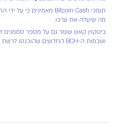
מה שיעלה את ערכו.
ושכמות ה-BCH החדשים שהוכנסו לרשת אמורה לרדת עם הזמן (באירועים חצייה ידועים מראש).