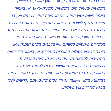
כהגדרתו בחוק הסדרת העיסוק בייעוץ השקעות, בשיווק
השקעות ובניהול תיקי השקעות, תשנ"ה-1995. אין באמור
באתר משום ייעוץ ו/או שיווק השקעות ו/או ייעוץ מס ואין בו
משום תחליף לשירותים כאמור המתחשבים בנתונים ובצרכים
המיוחדים של כל אדם. אין באמור באתר משום המלצה בנוגע
לכדאיות השקעה במטבעות וירטואליים ו/או במוצרים או
מכשירים פיננסיים כלשהם ואין בדברים משום הזמנה ו/או
הצעה לביצוע פעולות במוצרים הנזכרים. אין באמור כדי להוות
התחייבות להשאת תשואה כלשהי. השקעה במטבעות
וירטואליים הינה מסוכנת ועשויה לגרום להפסד של מלוא
ההשקעה. תחום המטבעות הווירטואליים כרוך בחוסר וודאות
רגולטורי, מיסויי ויישומי על ידי גופים שונים עמם נדרשים יחסי
גומלין לצורך ביצוע פעולות.