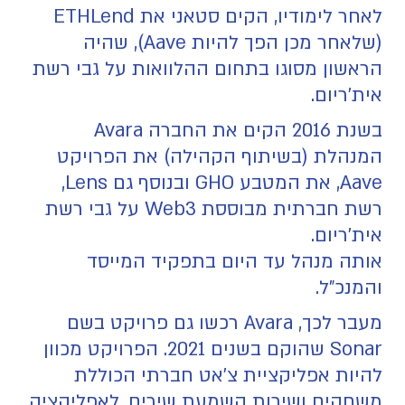
לאחר לימודיו, הקים סטאני את ETHLend
(שלאחר מכן הפך להיות Aave), שהיה
הראשון מסוגו בתחום ההלוואות על גבי רשת
אית'ריום.
בשנת 2016 הקים את החברה Avara
המנהלת (בשיתוף הקהילה) את הפרויקט
Aave, את המטבע GHO ובנוסף גם Lens,
רשת חברתית מבוססת Web3 על גבי רשת
אית'ריום.
אותה מנהל עד היום בתפקיד המייסד
והמנכ"ל.
מעבר לכך, Avara רכשו גם פרויקט בשם
Sonar שהוקם בשנים 2021. הפרויקט מכוון
להיות אפליקציית צ'אט חברתי הכוללת
משחקים ושירות השמעת שירים. לאפליקציה