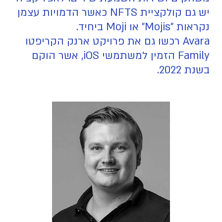
יש גם קולקציית NFTS כאשר הדמויות עצמן
נקראות "Mojis" או Moji ביחיד.
Avara רכשו גם את פרויקט ארנק הקריפטו
Family הזמין למשתמשי iOS, אשר הוקם
בשנת 2022.