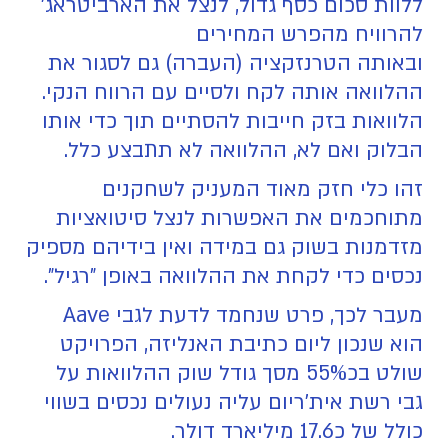
ללוות סכום כסף גדול, לנצל את הארביטראג'
להרוויח מהפרש המחירים
ובאותה הטרנזקציה (העברה) גם לסגור את
ההלוואה אותה לקח ולסיים עם הרווח הנקי.
הלוואות בזק חייבות להסתיים תוך כדי אותו
הבלוק ואם לא, ההלוואה לא תתבצע כלל.
זהו כלי חזק מאוד המעניק לשחקנים
מתוחכמים את האפשרות לנצל סיטואציות
מזדמנות בשוק גם במידה ואין בידיהם מספיק
נכסים כדי לקחת את ההלוואה באופן "רגיל".
מעבר לכך, פרט שנחמד לדעת לגבי Aave
הוא שנכון ליום כתיבת האנליזה, הפרויקט
שולט בכ55% מסך גודל שוק ההלוואות על
גבי רשת אית'ריום עליה נעולים נכסים בשווי
כולל של כ17.6 מיליארד דולר.