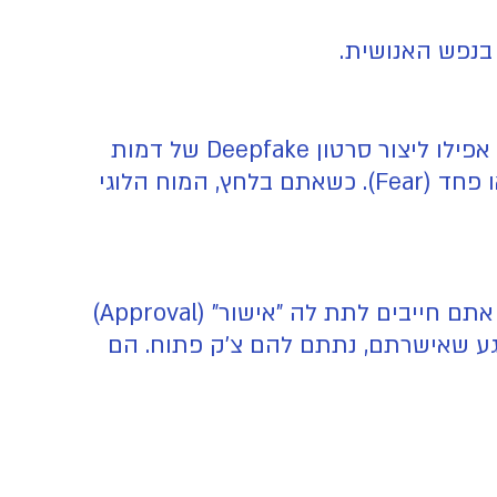
בנפש האנושית.
ב-2026, האקרים משתמשים בכלי AI מתקדמים. הם יכולים לזייף קול של נציג שירות בטלפון או אפילו ליצור סרטון Deepfake של דמות
מוכרת בטוויטר שממליצה על לינק מסוים. השיטה היא תמיד אחת: יצירת דחיפות (Scarcity) או פחד (Fear). כשאתם בלחץ, המוח הלוגי
, כדי שאפליקציה תוכל להחליף עבורכם מטבע אחד באחר, אתם חייבים לתת לה "אישור" (Approval)
גע שאישרתם, נתתם להם צ'ק פתוח. הם