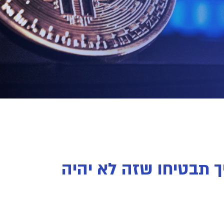
קות: אנטומיה של הונאות קריפטו ב-2026 (ואיך תבטיחו שזה לא יהיה