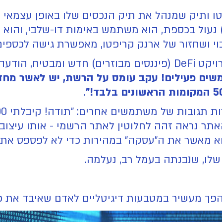
קיע קריפטו ותיק שמנהל את תיק הנכסים שלו באופן עצמא
 למשתמשים פעילים! עקב עומס על הרשת, יש לאשר 
.
משים אחרים: "תודה! קיבלתי 2,000 דולר!", "זה עובד!". תחושת ה-
 נראה זהה לחלוטין לאתר הרשמי - אותו עיצוב,
אשר את ה"עסקה" במהירות כדי לא לפספס את המקום ב-500
שלו, שנבנתה בעמל רב, נעלמה.
ך מעשיר במטבעות דיגיטליים לאדם שאיבד את כל 