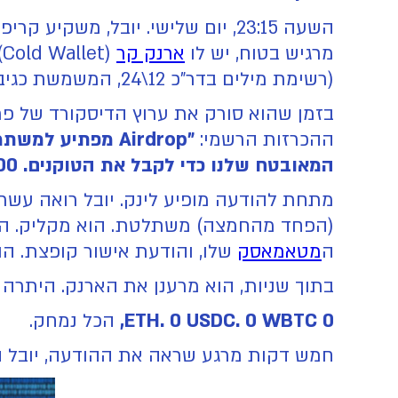
השעה 23:15, יום שלישי. יובל, מש
מרגיש בטוח, יש לו
ארנק קר
(רשימת מילים בדר"כ 12\24, המשמשת כגיבוי ושחזור של ארנק קריפטו, מאפשרת גישה לכספים אם הארנק אבד\נגנב)שלו לאיש.
ההכרזות הרשמי:
"Airdrop מפתיע
המאובטח שלנו כדי לקבל את הטוקנים. 500 המקומות הראשונים בלבד!"
מתחת להודעה מופיע לינק. יובל רואה עשרות תגובות של משת
(הפחד מהחמצה) משתלטת. הוא מקליק. האתר
ה
מטאמאסק
שלו, והודעת אישור קופצת. הוא מ
בתוך שניות, הוא מרענן את הארנק. היתרה 
0 ETH. 0 USDC. 0 WBTC,
הכל נמחק.
חמש דקות מרגע שראה את ההודעה, יובל הפ