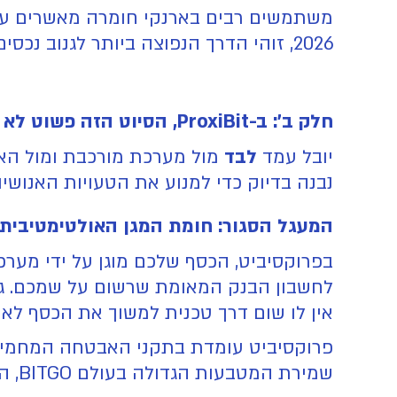
משתמשים רבים בארנקי חומרה מאשרים עסק
2026, זוהי הדרך הנפוצה ביותר לגנוב נכסים מורכבים כמו
חלק ב׳: ב-ProxiBit, הסיוט הזה פשוט לא יכול לקרות
יובל עמד
לבד
מול מערכת מורכבת ומול הא
נבנה בדיוק כדי למנוע את הטעויות האנושיו
המעגל הסגור: חומת המגן האולטימטיבית
בפרוקסיביט, הכסף שלכם מוגן על ידי מער
לחשבון הבנק המאומת שרשום על שמכם. גם
אין לו שום דרך טכנית למשוך את הכסף לארנק
פרוקסיביט עומדת בתקני האבטחה המחמירי
שמירת המטבעות הגדולה בעולם BITGO, המספקת שירותי שמירת מטבעות בכספות דיגיטליות מנותקות מהרשת (שמירה קרה).