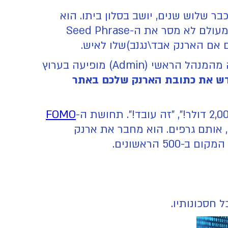
י כבר שלוש שנים, יושב בסלון ביתו. הוא
(Cold Wallet) נעול בכספת, הוא משתמש באימות דו-שלבי, והוא מעולם לא מסר את ה-Seed Phrase
בזמן שהוא סורק את ערוץ הדיסקורד של פרויקט DeFi (פיננסים מבוזרים) חדש ומבטיח, הודעה מהמנהל הראשי (Admin) מופיעה בערוץ
מחדש את כתובת הארנק שלכם באתר
FOMO
 אותם גרפים. הוא מחבר את ארנק
 הראשונים.
חסכונותיו.