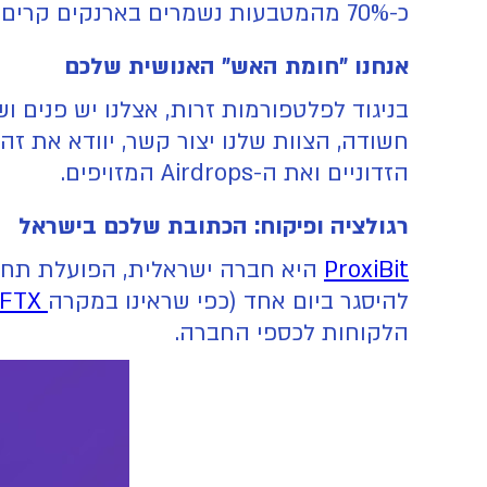
כ-70% מהמטבעות נשמרים בארנקים קרים של BITGO, והיתר נשמר בבורסות המפוקחות ע"י הרגולטורים המובילים ברחבי העולם.
אנחנו "חומת האש" האנושית שלכם
בניגוד לפלטפורמות זרות, אצלנו יש פנים
חשודה, הצוות שלנו יצור קשר, יוודא את זה
הזדוניים ואת ה-Airdrops המזויפים.
רגולציה ופיקוח: הכתובת שלכם בישראל
ProxiBit
היא חברה ישראלית, הפועלת תחת 
להיסגר ביום אחד (כפי שראינו במקרה
FTX
הלקוחות לכספי החברה.