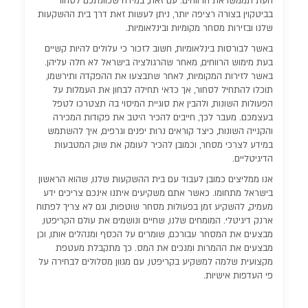
העת תממשו את הרווחים. עם זאת, במידה שכוונתכם לסחור
בביטקוין בצורה רציפה יותר, ניתן לעשות זאת דרך בית ההשקעות
שלנו ובזירות מסחר מקומיות ובינלאומיות.
באשר לבורסות בינלאומיות, חשוב לזכור כי עלולים להיות קשיים
בעת מימוש הרווחים, מאחר שהרגולציה בישראל לא חלה עליהן.
באשר לזירות המקומיות, לאחר שתבצעו את ההפקדה ותירשמו,
תוכלו להתחיל לסחור, אך כדאי תחילה לבחון את העמלות על
הפעולות השונות, ולהבין את סוגיית המיסוי בה תצטרכו לטפל
בעצמכם. מעבר לכך, חייבים להכיר היטב את פקודות המכירה
והקנייה השונות, כיצד קוראים נרות יפנים וגרפים, איך להשתמש
במידע לצרכי מסחר, וכמובן להכיר לעומק את שוק המטבעות
הדיגיטליים.
אנו ממליצים כמובן לעבוד עם בית ההשקעות שלנו, שהוא הראשון
בישראל מתחומו. כאשר אתם משקיעים איתנו אינכם צריכים ידע
מעמיק, להשקיע זמן בפעולות מסחר שוטפות, וגם לא צריך לפתוח
ארנק דיגיטלי. המומחים שלנו, שחיים ונושמים את עולם הקריפטו,
מבצעים את המסחר עבורכם, שומרים על הכסף ומנהלים אותו, וכן
מבצעים את ההמרות ומנכים את המס. כך מתקבלת מעטפת
מקצועית שלמה למשקיע בקריפטו, עם מגוון מסלולים לבחירה על
פי העדפות אישיות.