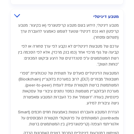
מטבע דיגיטלי
מטבע דיגיטלי, הידוע בשם מטבע קריפטוגרפי (או בקיצור: מטבע
קריפטו) הוא נכס דיגיטלי שנועד לשמש כאמצעי להעברת ערך
(תשלום ומסחר).
ערכם של מטבעות דיגיטליים לא נקבע לפי ערך סחורה או לפי
קביעה של גוף מרכזי אחד (כמו בנק מרכזי), אלא לפי הסכמה בין
רשת המשתמשים ע"פ סטנדרטים של היצע וביקוש המכונים:
"כוחות השוק".
המטבעות הדיגיטליים פועלים על תשתית של טכנולוגיית "ספרי
חשבונות" מבוזרים (DLT), לרוב במערכת בלוקצ'יין (Blockchain)
המשתמשת ברשת תקשורת עמית לעמית (peer-to-peer).
מערכת הבלוקצ'יין משמשת כמסד נתונים ציבורי של עסקאות
פיננסיות, בעודה "רושמת" את כל העברות המטבע ומאפשרת
גישה ציבורית למידע.
הגדרת המטבע והעברתו נעשות באמצעות חוזים חכמים (Smart
contracts), המושתתים על פרוטוקולי תקשורת המבוססים על
אלגוריתמי הצפנה (קריפטוגרפיה), בין המשתמשים ברשת.
השימוש במטבעות דיגיטליים התרחב בשנים האחרונות הרבה