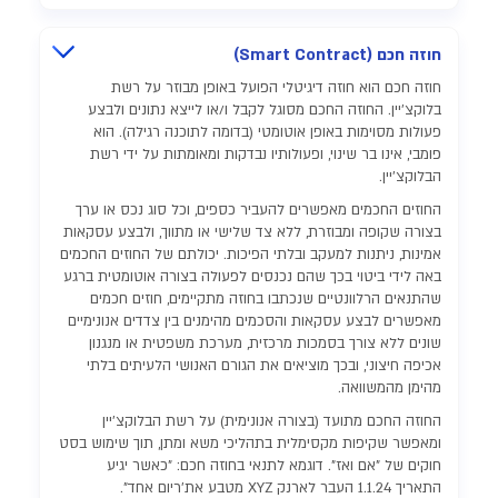
חוזה חכם (Smart Contract)
חוזה חכם הוא חוזה דיגיטלי הפועל באופן מבוזר על רשת
בלוקצ'יין. החוזה החכם מסוגל לקבל ו/או לייצא נתונים ולבצע
פעולות מסוימות באופן אוטומטי (בדומה לתוכנה רגילה). הוא
פומבי, אינו בר שינוי, ופעולותיו נבדקות ומאומתות על ידי רשת
הבלוקצ'יין.
החוזים החכמים מאפשרים להעביר כספים, וכל סוג נכס או ערך
בצורה שקופה ומבוזרת, ללא צד שלישי או מתווך, ולבצע עסקאות
אמינות, ניתנות למעקב ובלתי הפיכות. יכולתם של החוזים החכמים
באה לידי ביטוי בכך שהם נכנסים לפעולה בצורה אוטומטית ברגע
שהתנאים הרלוונטיים שנכתבו בחוזה מתקיימים, חוזים חכמים
מאפשרים לבצע עסקאות והסכמים מהימנים בין צדדים אנונימיים
שונים ללא צורך בסמכות מרכזית, מערכת משפטית או מנגנון
אכיפה חיצוני, ובכך מוציאים את הגורם האנושי הלעיתים בלתי
מהימן מהמשוואה.
החוזה החכם מתועד (בצורה אנונימית) על רשת הבלוקצ'יין
ומאפשר שקיפות מקסימלית בתהליכי משא ומתן, תוך שימוש בסט
חוקים של "אם ואז". דוגמא לתנאי בחוזה חכם: "כאשר יגיע
התאריך 1.1.24 העבר לארנק XYZ מטבע את'ריום אחד".