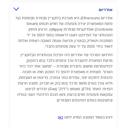
את'ריום
את'ריום (Ethereum) היא מערכת בלוקצ'יין מבוזרת מבוססת קוד
פתוח המאפשרת יצירה והפעלה של חוזים חכמים (Smart
Contracts) ואפליקציות מבוזרות (dApps). הרעיון והחזון
הטכנולוגי של הפרויקט הוצגו לראשונה בסוף 2013 על ידי
המתכנת ויטאליק בבוטרין, והרשת עצמה הושקה רשמית ועלתה
לאוויר ביולי 2015 על ידי צוות מפתחים גלובלי.
החידוש המרכזי של את'ריום היה הפיכת טכנולוגיית הבלוקצ'יין
מרשת המיועדת להעברת ערך וכספים בלבד (כמו ביטקוין),
לפלטפורמת מחשוב גלובלית ומבוזרת – "מחשב אחד לכל כדור
הארץ". תשתית זו מאפשרת להפוך כל הסכם, חוזה או תוכנה
פיננסית לחזקים יותר, עמידים בפני צנזורה, פריצות או השבתות,
וללא צורך בגורם מתווך מרכזי (כמו בנק או חברה). מטבע הרשת
הפנימי, האתר (ETH), משמש כ"דלק" (Gas) הנדרש לביצוע
עסקאות והפעלת חוזים ברשת, והוא הנכס הדיגיטלי השני בגודלו
ובחשיבותו בעולם הפיננסים המבוזרים.
לעיון בעמוד המטבע המלא לחצו
כאן