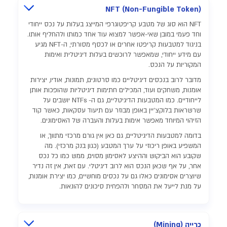
NFT (Non-Fungible Token)
NFT הוא סוג של מטבע קריפטוגרפי המייצג בעלות על נכס ייחודי
וחד פעמי במובן שאי-אפשר למצוא עוד אחד כמותו ולהחליף אותו.
בניגוד למטבעות קריפטו אחרים או לכסף מסורתי, ה-NFT מגיע
עם מידע ייחודי, שמאפשר לרוכשים בעלות דיגיטלית ואימות
המקוריות על הנכס.
מדובר לרוב בנכסים דיגיטליים כמו סרטונים, תמונות, אודיו, יצירות
אומנות, משחקים ועוד, המכילים חתימות דיגיטליות שהופכות אותן
לייחודיים. כמו המטבעות הדיגיטליים, גם ה- NTFs יושבים על
שרשראות בלוקצ'יין באופן מבוזר עם תיעוד עסקאות, כאשר קוד
הזיהוי המיוחד מאפשר אימות בעלות והעברה של האסימונים.
בדומה למטבעות הדיגיטליים, גם כאן אין גורם מרכזי מתווך, או
המשפיע באופן ריכוזי על ערך המטבע (כגון בנק מרכזי). מה
שקובע הוא הביקוש וההיצע לאסימון מסוים, ממש כמו כל נכס
אחר, על אף שכאן הנכס הוא לרוב דיגיטלי. עם זאת, אין זה נדיר
שיוצרים אסימונים כאלו גם על נכסים מוחשיים, כמו יצירת אומנות,
על מנת לייעל את המסחר ולהפחית סיכונים להונאות.
כרייה (Mining)