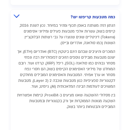
כמה מטבעות קריפטו יש?
הנתון הזה משתנה באופן תכוף ומהיר במיוחד. נכון לשנת 2026,
קיימים בשוק עשרות אלפי מטבעות פעילים ומיליוני אסימונים
(Tokens) דיגיטליים שונים שנוצרו על גבי רשתות הבלוקצ'יין
השונות (כמו סולאנה, את'ריום ובייס).
המוכרים והיציבים שבהם הינם ביטקוין (BTC) ואת'ריום (ETH), אך
ישנם מטבעות מובילים נוספים הזוכים לפופולריות רבה ונפחי
מסחר גבוהים כמו סולאנה (SOL), ריפל (XRP), קרדנו ועוד. רובם
המוחלט של מיליוני האסימונים הקיימים בשוק הם חסרי נפח
מסחר או ערך אמיתי. המטבעות והאסימונים המובילים מחולקים
לקטגוריות ספציפיות כגון מטבעות שכבה 2 (Layer 2), מטבעות
המשויכים לעולמות הבינה המלאכותית (AI), גיימינג, ועוד.
בין מסלולי ההשקעה שאנו מציעים ב-ProxiBit, קיימות אפשרויות
השקעה מגוונות הממוקדות אך ורק בקטגוריות ובמטבעות
המובילים והבטוחות ביותר בשוק.