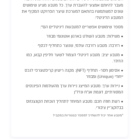
מעבר להיותם אמצעי להעברת ערך. כל מטבע מציע שימושים
שונים למשתמשיו בהתאם למערכת שיצר הפרויקט המקיף את
המטבע הדיגיטלי.
מספר שימושים אפשריים למטבעות דיגיטליים הם*:
• משילות: מטבע השולט בארגון אוטונומי מבוזר
• רזרבה: מטבע רזרבה עולמי, שנוצר כתחליף לכסף
• מטבע יציב: מטבע דיגיטלי הצמוד לשער חליפין קבוע, כמו
הדולר.
• אסימון חסר- תחליף (NFT): מקנה רישיון קריפטוגרפי לנכס
ייחודי (Unique) ומבוזר
• ניירות ערך: מטבע המייצג ניירות ערך מהעולמות הפיננסים
המסורתיים, דוגמת אג"ח ונדל"ן
• רשת חוזה חכם: מטבע המיוחד לתהליך הוכחת הקונצנזוס
בבלוקצ'יין ציבורי.
*מטבע אחד יכול להשתייך למספר קטגוריות במקביל