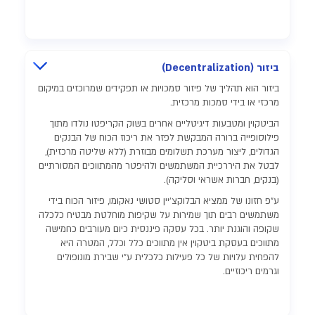
ביזור (Decentralization)
ביזור הוא תהליך של פיזור סמכויות או תפקידים שמרוכזים במיקום
מרכזי או בידי סמכות מרכזית.
הביטקוין ומטבעות דיגיטליים אחרים בשוק הקריפטו נולדו מתוך
פילוסופייה ברורה המבקשת לפזר את ריכוז הכוח של הבנקים
הגדולים, ליצור מערכת תשלומים מבוזרת (ללא שליטה מרכזית),
לבטל את היררכיית המשתמשים ולהיפטר מהמתווכים המסורתיים
(בנקים, חברות אשראי וסליקה).
ע"פ חזונו של ממציא הבלוקצ'יין סטושי נאקומו, פיזור הכוח בידי
משתמשים רבים תוך שמירות על שקיפות מוחלטת מבטיח כלכלה
שקופה והוגנת יותר. בכל עסקה פיננסית כיום מעורבים כחמישה
מתווכים בעסקת ביטקוין אין מתווכים כלל וכלל, המטרה היא
להפחית עלויות של כל פעילות כלכלית ע"י שבירת מונופולים
וגרמים ריכוזיים.