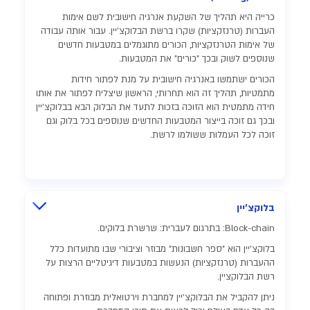
כרייה היא תהליך של השקעת אנרגיה חישובית לשם אימות
העברות (טרנזקציות) שקרו ברשת הבלוקצ'יין. עבור אותה עבודה
של אימות הטרנזקציות, הכורים מתוגמלים במטבעות חדשים
שנוספים לשוק ובכך "כורים" את המטבעות.
הכורים ישתמשו באנרגיה חישובית על מנת לפתור חידות
מתמטיות, תהליך זה הוא תחרותי, הראשון שיצליח לפתור את אותו
חידה מתמטית הוא הזוכה בזכות לתעד את הבלוק הבא בבלוקצ'יין
ובכך גם זוכה בייצור המטבעות החדשים שנוספים בכל בלוק וגם
זוכה לכל העמלות ששולמו לרשת.
בלוקצ'יין
Block-chain: בתרגום לעברית: שרשרת בלוקים.
בלוקצ'יין הוא "ספר חשבונות" מבוזר וציבורי שבו מתועדות כלל
ההעברות (טרנזקציות) הנעשות במטבעות דיגיטליים הרצות על
רשת הבלוקציין.
ניתן להקביל את הבלוקצ'יין למחברת וירטואלית מבוזרת ופתוחה