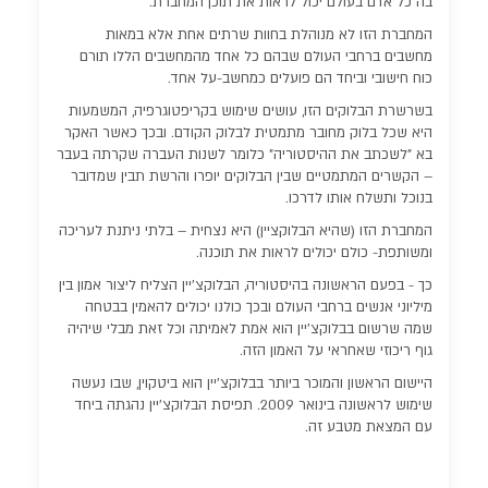
בה כל אדם בעולם יכול לראות את תוכן המחברת.
המחברת הזו לא מנוהלת בחוות שרתים אחת אלא במאות
מחשבים ברחבי העולם שבהם כל אחד מהמחשבים הללו תורם
כוח חישובי וביחד הם פועלים כמחשב-על אחד.
בשרשרת הבלוקים הזו, עושים שימוש בקריפטוגרפיה, המשמעות
היא שכל בלוק מחובר מתמטית לבלוק הקודם. ובכך כאשר האקר
בא "לשכתב את ההיסטוריה" כלומר לשנות העברה שקרתה בעבר
– הקשרים המתמטיים שבין הבלוקים יופרו והרשת תבין שמדובר
בנוכל ותשלח אותו לדרכו.
המחברת הזו (שהיא הבלוקציין) היא נצחית – בלתי ניתנת לעריכה
ומשותפת- כולם יכולים לראות את תוכנה.
כך - בפעם הראשונה בהיסטוריה, הבלוקצ'יין הצליח ליצור אמון בין
מיליוני אנשים ברחבי העולם ובכך כולנו יכולים להאמין בבטחה
שמה שרשום בבלוקצ'יין הוא אמת לאמיתה וכל זאת מבלי שיהיה
גוף ריכוזי שאחראי על האמון הזה.
היישום הראשון והמוכר ביותר בבלוקצ'יין הוא ביטקוין, שבו נעשה
שימוש לראשונה בינואר 2009. תפיסת הבלוקצ'יין נהגתה ביחד
עם המצאת מטבע זה.