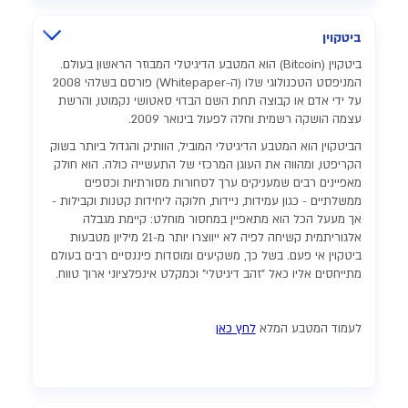
ביטקוין
ביטקוין (Bitcoin) הוא המטבע הדיגיטלי המבוזר הראשון בעולם.
המניפסט הטכנולוגי שלו (ה-Whitepaper) פורסם בשלהי 2008
על ידי אדם או קבוצה תחת השם הבדוי סאטושי נקמוטו, והרשת
עצמה הושקה רשמית וחלה לפעול בינואר 2009.
הביטקוין הוא המטבע הדיגיטלי המוביל, הוותיק והגדול ביותר בשוק
הקריפטו, ומהווה את העוגן המרכזי של התעשייה כולה. הוא חולק
מאפיינים רבים שמעניקים ערך לסחורות מסורתיות וכספים
ממשלתיים - כגון עמידות, ניידות, חלוקה ליחידות קטנות וקבילות -
אך מעעל הכל הוא מתאפיין במחסור מוחלט: קיימת מגבלה
אלגוריתמית קשיחה לפיה לא ייווצרו יותר מ-21 מיליון מטבעות
ביטקוין אי פעם. בשל כך, משקיעים ומוסדות פיננסיים רבים בעולם
מתייחסים אליו כאל "זהב דיגיטלי" וכמקלט אינפלציוני ארוך טווח.
לעמוד המטבע המלא
לחץ כאן