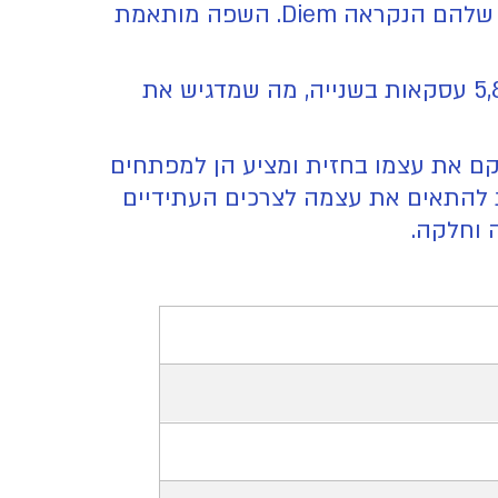
שימוש בשפת התכנות Move אשר פותחה בחברת מטא כאשר עבדו על טכנולוגיית הבלוקצ'יין שלהם הנקראה Diem. השפה מותאמת
רשת הבלוקצ'יין של הפרויקט טוענת ליכולות ביצוע מרשימות הכוללות יכולת לעבד יותר מ-5,800 עסקאות בשנייה, מה שמדגיש את
לים מאחורי הפרויקט, משקיעים מוכרים וטכנולוגיה חדשנית, הפרויקט Aptos ממקם את עצמו בחזית ומציע הן למפתחים
ת להתאים את עצמה לצרכים העתידיים
 וחלקה.