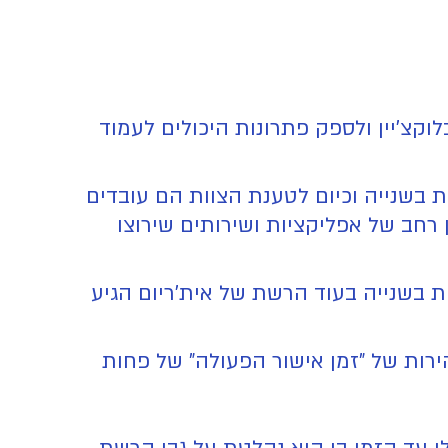
קצ'יין ולספק פתרונות היכולים לעמוד
ציג מדדי ביצועים מרשימים הכוללים יכולת עיבוד של מעל 10,000 העברות בשנייה וכיום לטענת הצוות הם עובדים
ול להתאים למגוון רחב של אפליקציות ושירותים שירוצו
13/06/202, במהלך 30 הימים האחרונים, הרשת של Aptos כ5500 עסקאות בשנייה בעוד הרשת של אית'ריום הגיע
ליחו להגיע למהירות של "זמן אישור הפעולה" של פחות