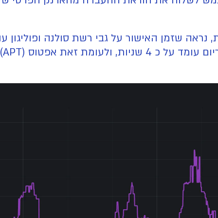
ש לשלוח את הוראת ההעברה מהארנק הפרטי שלו 
האישור על גבי רשת סולנה ופוליגון עומד על כ7 וחצי שניות, א
(APT) עומד על שניה ואף פחות.