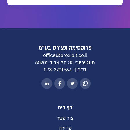
פרוקסימה ונצ'רס בע"מ
office@proxibit.co.il
מונטיפיורי 35 תל אביב 65201
טלפון:
073-3701564
דף בית
צור קשר
קריירה