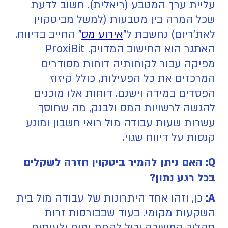
עליית ערך המטבע (ריאלית). חשוב לדעת
שכל המרה בין מטבעות (למשל מביטקוין
לאת'ריום) נחשבת ל"
אירוע מס
" החייב בדיווח.
האתגר הוא החישוב המדויק. ProxiBit
מפיקה עבור לקוחותיה דוחות מסודרים
המרכזים את כל הפעילות, כולל קיזוז
הפסדים במידה וישנם. דוחות אלו מוכנים
להגשה לרשויות המס ולבנק, מה שחוסך
עשרות שעות עבודה מול רואי חשבון ומונע
קנסות על דיווח שגוי.
Q: האם ניתן להמיר ביטקוין חזרה לשקלים
בכל רגע נתון?
A:
כן, וזהו אחד היתרונות של עבודה מול בית
השקעות מקומי. בעוד שבבורסות זרות
תהליך המשיכה יכול לקחת ימים ולעיתים