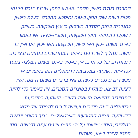
החברה בעלת רישיון מספר 57505 למתן שירות בנכס פיננסי
מכוח רשות שוק ההון, ביטוח וחיסכון. החברה בעלת רישיון
כהגדרתו בחוק הסדרת העיסוק בייעוץ השקעות, בשיווק
השקעות ובניהול תיקי השקעות, תשנ"ה-1995. אין באמור
באתר משום ייעוץ ו/או שיווק השקעות ו/או ייעוץ מס ואין בו
משום תחליף לשירותים כאמור המתחשבים בנתונים ובצרכים
המיוחדים של כל אדם. אין באמור באתר משום המלצה בנוגע
לכדאיות השקעה במטבעות וירטואליים ו/או במוצרים או
מכשירים פיננסיים כלשהם ואין בדברים משום הזמנה ו/או
הצעה לביצוע פעולות במוצרים הנזכרים. אין באמור כדי להוות
התחייבות להשאת תשואה כלשהי. השקעה במטבעות
וירטואליים הינה מסוכנת ועשויה לגרום להפסד של מלוא
ההשקעה. תחום המטבעות הווירטואליים כרוך בחוסר וודאות
רגולטורי, מיסויי ויישומי על ידי גופים שונים עמם נדרשים יחסי
גומלין לצורך ביצוע פעולות.