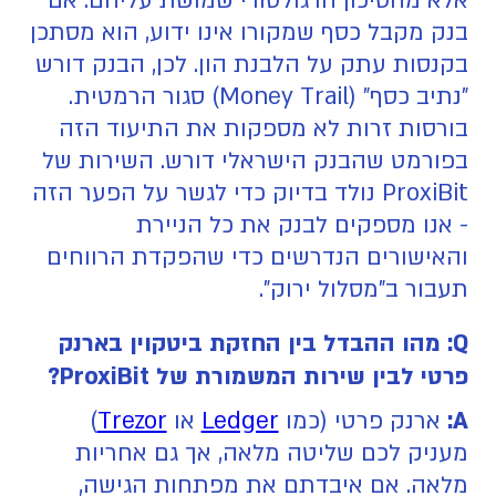
אלא מהסיכון הרגולטורי שמושת עליהם. אם
בנק מקבל כסף שמקורו אינו ידוע, הוא מסתכן
בקנסות עתק על הלבנת הון. לכן, הבנק דורש
"נתיב כסף" (Money Trail) סגור הרמטית.
בורסות זרות לא מספקות את התיעוד הזה
בפורמט שהבנק הישראלי דורש. השירות של
ProxiBit נולד בדיוק כדי לגשר על הפער הזה
- אנו מספקים לבנק את כל הניירת
והאישורים הנדרשים כדי שהפקדת הרווחים
תעבור ב"מסלול ירוק".
Q: מהו ההבדל בין החזקת ביטקוין בארנק
פרטי לבין שירות המשמורת של ProxiBit?
A:
ארנק פרטי (כמו
Ledger
או
Trezor
)
מעניק לכם שליטה מלאה, אך גם אחריות
מלאה. אם איבדתם את מפתחות הגישה,