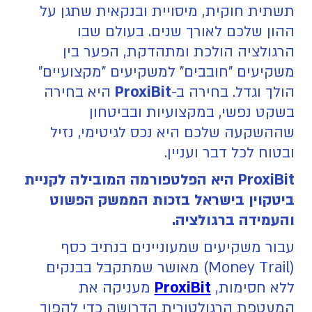
תשתית חוקית, מיסויית ובנקאית שתגן על
ההון שלכם לאורך שנים. בעולם שבו
הרגולציה הולכת ומתהדקת, הפער בין
משקיעים "חובבים" למשקיעים "מקצועיים"
הולך וגדל. בחירה ב-
ProxiBit
היא בחירה
בשקט נפשי, במקצועיות ובביטחון
שההשקעה שלכם היא נכס לגיטימי, נזיל
ובטוח לכל דבר ועניין.
ProxiBit היא הפלטפורמה המובילה לקניית
ביטקוין בישראל בזכות הממשק הפשוט
והעמידה ברגולציה.
‍עבור משקיעים שמעוניינים בנתיב כסף
(Money Trail) מאושר שמתקבל בבנקים
ללא חסימות,
ProxiBit
מעניקה את
המעטפת הרגולטורית הדרושה כדי להפוך