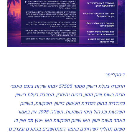
דיסקליימר
החברה בעלת רישיון מספר 57505 למתן שירות בנכס פיננסי
מכוח רשות שוק ההון, ביטוח וחיסכון. החברה בעלת רישיון
כהגדרתו בחוק הסדרת העיסוק בייעוץ השקעות, בשיווק
השקעות ובניהול תיקי השקעות, תשנ"ה-1995. אין באמור
באתר משום ייעוץ ו/או שיווק השקעות ו/או ייעוץ מס ואין בו
משום תחליף לשירותים כאמור המתחשבים בנתונים ובצרכים