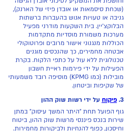
וחושפת את המשקיע לסיכוני אובדן הגישה
(שכחת סיסמאות או אובדן פיזי של הארנק),
גניבה או טעויות אנוש בהעברות ברשתות
הבלוקצ'יין. בית השקעות מודרני מפעיל
מערכות משמורת מוסדיות מתקדמות
הכוללות מנגנוני אישור מרובים ופרוטוקולי
אבטחה מחמירים, כך שהנכסים מוגנים
טכנולוגית ללא עול על כתפי הלקוח. בקרת
הפעילות על ידי פירמות ראיית חשבון
מובילות (כמו KPMG) מוסיפה רובד משמעותי
של שקיפות וביטחון.
3.
פיקוח
על ידי רשות שוק ההון
גוף הפועל תחת "היתר המשך עיסוק" במתן
שירות בנכס פיננסי מרשות שוק ההון, ביטוח
וחיסכון, כפוף להנחיות ולביקורות מחמירות.