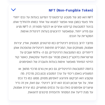
NFT (Non-Fungible Token)
NFT הוא סוג של מטבע קריפטוגרפי המייצג בעלות על נכס ייחודי
וחד פעמי במובן שאי-אפשר למצוא עוד אחד כמותו ולהחליף אותו.
בניגוד למטבעות קריפטו אחרים או לכסף מסורתי, ה-NFT מגיע
עם מידע ייחודי, שמאפשר לרוכשים בעלות דיגיטלית ואימות
המקוריות על הנכס.
מדובר לרוב בנכסים דיגיטליים כמו סרטונים, תמונות, אודיו, יצירות
אומנות, משחקים ועוד, המכילים חתימות דיגיטליות שהופכות אותן
לייחודיים. כמו המטבעות הדיגיטליים, גם ה- NTFs יושבים על
שרשראות בלוקצ'יין באופן מבוזר עם תיעוד עסקאות, כאשר קוד
הזיהוי המיוחד מאפשר אימות בעלות והעברה של האסימונים.
בדומה למטבעות הדיגיטליים, גם כאן אין גורם מרכזי מתווך, או
המשפיע באופן ריכוזי על ערך המטבע (כגון בנק מרכזי). מה
שקובע הוא הביקוש וההיצע לאסימון מסוים, ממש כמו כל נכס
אחר, על אף שכאן הנכס הוא לרוב דיגיטלי. עם זאת, אין זה נדיר
שיוצרים אסימונים כאלו גם על נכסים מוחשיים, כמו יצירת אומנות,
על מנת לייעל את המסחר ולהפחית סיכונים להונאות.