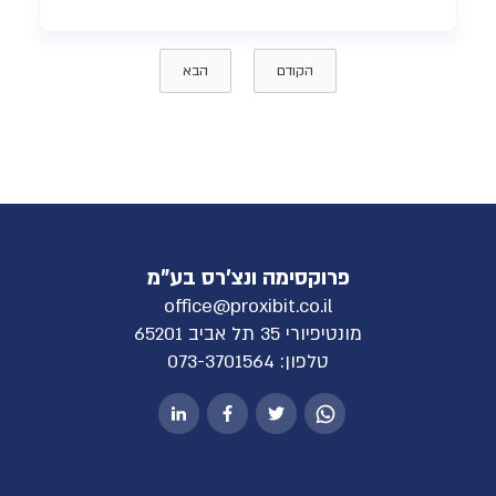
הקודם
הבא
פרוקסימה ונצ'רס בע"מ
office@proxibit.co.il
מונטיפיורי 35 תל אביב 65201
טלפון:
073-3701564