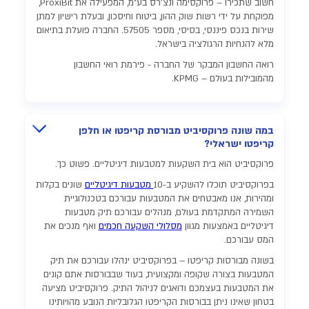
חשוב שתכירו – פרוקסימה ונצ'רס בע"מ, המפעילה את ProxiBit,
מפוקחת על ידי רשות שוק ההון, ביטוח וחיסכון, ובעלת רישיון למתן
שירות בנכס פיננסי, בסיסי, מספר 57505. החברה פועלת בתיאום
מלא להנחיות הרגולציה בישראל.
רואה החשבון המבקר של החברה - פירמת רואי החשבון
מהמובילות בעולם – KPMG.
במה שונה פרוקסיביט מבורסת קריפטו או חלפן
קריפטו ישראלי?
פרוקסיביט הוא בית השקעות למטבעות דיגיטליים. פשוט כך.
בפרוקסיביט תוכלו להשקיע ב-10
מטבעות דיגיטליים
שונים בקלות
ומהירות, אנו מאבטחים את המטבעות עבורכם בטכנולוגיית
השמירה המתקדמת בעולם, מנהלים עבורכם תיק מטבעות
דיגיטליים באמצעות מגוון
מסלולי השקעה חכמים
ואף מנכים את
המס עבורכם.
בשונה מבורסות קריפטו – בפרוקסיביט ינהלו עבורכם את תיק
המטבעות בצורה שקופה ומקצועית, בעוד שבבורסות אתם קונים
את המטבעות בעצמכם ודואגים לניהול התיק. פרוקסיביט מציעה
בטחון שאינו ניתן בבורסות הקריפטו הגלובליות הנובע מהויותינו