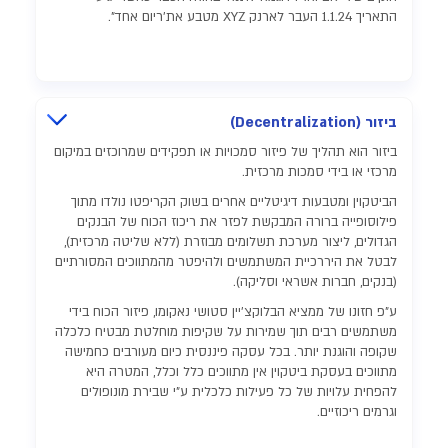
התאריך 1.1.24 העבר לארנק XYZ מטבע את'ריום אחד".
ביזור (Decentralization)
ביזור הוא תהליך של פיזור סמכויות או תפקידים שמרוכזים במיקום
מרכזי או בידי סמכות מרכזית.
הביטקוין ומטבעות דיגיטליים אחרים בשוק הקריפטו נולדו מתוך
פילוסופייה ברורה המבקשת לפזר את ריכוז הכוח של הבנקים
הגדולים, ליצור מערכת תשלומים מבוזרת (ללא שליטה מרכזית),
לבטל את היררכיית המשתמשים ולהיפטר מהמתווכים המסורתיים
(בנקים, חברות אשראי וסליקה).
ע"פ חזונו של ממציא הבלוקצ'יין סטושי נאקומו, פיזור הכוח בידי
משתמשים רבים תוך שמירות על שקיפות מוחלטת מבטיח כלכלה
שקופה והוגנת יותר. בכל עסקה פיננסית כיום מעורבים כחמישה
מתווכים בעסקת ביטקוין אין מתווכים כלל וכלל, המטרה היא
להפחית עלויות של כל פעילות כלכלית ע"י שבירת מונופולים
וגרמים ריכוזיים.