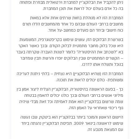
ניתן להקביל את הבלוקצ'יין למחברת וירטואלית מבוזרת ופתוחה
בה כל אדם בעולם יכול לראות את תוכן המחברת.
המחברת הזו לא מנוהלת בחוות שרתים אחת אלא במאות
מחשבים ברחבי העולם שבהם כל אחד מהמחשבים הללו תורם
כוח חישובי וביחד הם פועלים כמחשב-על אחד.
בשרשרת הבלוקים הזו, עושים שימוש בקריפטוגרפיה, המשמעות
היא שכל בלוק מחובר מתמטית לבלוק הקודם. ובכך כאשר האקר
בא "לשכתב את ההיסטוריה" כלומר לשנות העברה שקרתה בעבר
– הקשרים המתמטיים שבין הבלוקים יופרו והרשת תבין שמדובר
בנוכל ותשלח אותו לדרכו.
המחברת הזו (שהיא הבלוקציין) היא נצחית – בלתי ניתנת לעריכה
ומשותפת- כולם יכולים לראות את תוכנה.
כך - בפעם הראשונה בהיסטוריה, הבלוקצ'יין הצליח ליצור אמון בין
מיליוני אנשים ברחבי העולם ובכך כולנו יכולים להאמין בבטחה
שמה שרשום בבלוקצ'יין הוא אמת לאמיתה וכל זאת מבלי שיהיה
גוף ריכוזי שאחראי על האמון הזה.
היישום הראשון והמוכר ביותר בבלוקצ'יין הוא ביטקוין, שבו נעשה
שימוש לראשונה בינואר 2009. תפיסת הבלוקצ'יין נהגתה ביחד
עם המצאת מטבע זה.