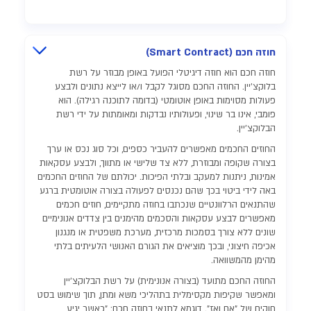
חוזה חכם (Smart Contract)
חוזה חכם הוא חוזה דיגיטלי הפועל באופן מבוזר על רשת
בלוקצ'יין. החוזה החכם מסוגל לקבל ו/או לייצא נתונים ולבצע
פעולות מסוימות באופן אוטומטי (בדומה לתוכנה רגילה). הוא
פומבי, אינו בר שינוי, ופעולותיו נבדקות ומאומתות על ידי רשת
הבלוקצ'יין.
החוזים החכמים מאפשרים להעביר כספים, וכל סוג נכס או ערך
בצורה שקופה ומבוזרת, ללא צד שלישי או מתווך, ולבצע עסקאות
אמינות, ניתנות למעקב ובלתי הפיכות. יכולתם של החוזים החכמים
באה לידי ביטוי בכך שהם נכנסים לפעולה בצורה אוטומטית ברגע
שהתנאים הרלוונטיים שנכתבו בחוזה מתקיימים, חוזים חכמים
מאפשרים לבצע עסקאות והסכמים מהימנים בין צדדים אנונימיים
שונים ללא צורך בסמכות מרכזית, מערכת משפטית או מנגנון
אכיפה חיצוני, ובכך מוציאים את הגורם האנושי הלעיתים בלתי
מהימן מהמשוואה.
החוזה החכם מתועד (בצורה אנונימית) על רשת הבלוקצ'יין
ומאפשר שקיפות מקסימלית בתהליכי משא ומתן, תוך שימוש בסט
חוקים של "אם ואז". דוגמא לתנאי בחוזה חכם: "כאשר יגיע