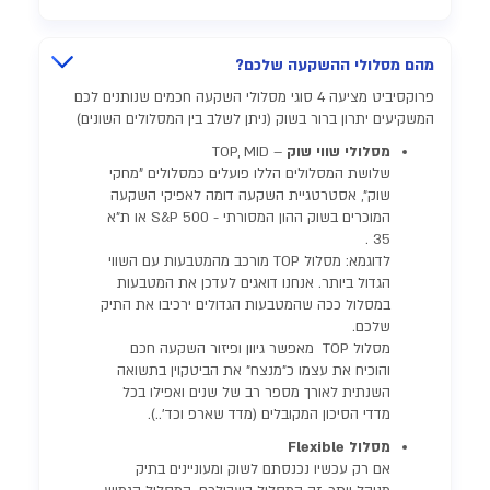
מהם מסלולי ההשקעה שלכם?
פרוקסיביט מציעה 4 סוגי מסלולי השקעה חכמים שנותנים לכם
המשקיעים יתרון ברור בשוק (ניתן לשלב בין המסלולים השונים)
מסלולי שווי שוק
– TOP, MID
שלושת המסלולים הללו פועלים כמסלולים "מחקי
שוק", אסטרטגיית השקעה דומה לאפיקי השקעה
המוכרים בשוק ההון המסורתי - S&P 500 או ת"א
35 .
לדוגמא: מסלול TOP מורכב מהמטבעות עם השווי
הגדול ביותר. אנחנו דואגים לעדכן את המטבעות
במסלול ככה שהמטבעות הגדולים ירכיבו את התיק
שלכם.
מסלול TOP מאפשר גיוון ופיזור השקעה חכם
והוכיח את עצמו כ"מנצח" את הביטקוין בתשואה
השנתית לאורך מספר רב של שנים ואפילו בכל
מדדי הסיכון המקובלים (מדד שארפ וכד'..).
מסלול Flexible
אם רק עכשיו נכנסתם לשוק ומעוניינים בתיק