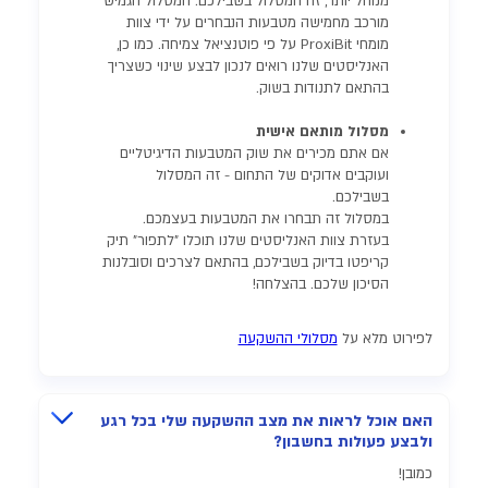
מנוהל יותר, זה המסלול בשבילכם. המסלול הגמיש
מורכב מחמישה מטבעות הנבחרים על ידי צוות
מומחי ProxiBit על פי פוטנציאל צמיחה. כמו כן,
האנליסטים שלנו רואים לנכון לבצע שינוי כשצריך
בהתאם לתנודות בשוק.
מסלול מותאם אישית
אם אתם מכירים את שוק המטבעות הדיגיטליים
ועוקבים אדוקים של התחום - זה המסלול
בשבילכם.
במסלול זה תבחרו את המטבעות בעצמכם.
בעזרת צוות האנליסטים שלנו תוכלו "לתפור" תיק
קריפטו בדיוק בשבילכם, בהתאם לצרכים וסובלנות
הסיכון שלכם. בהצלחה!
לפירוט מלא על
מסלולי ההשקעה
האם אוכל לראות את מצב ההשקעה שלי בכל רגע
ולבצע פעולות בחשבון?
כמובן!