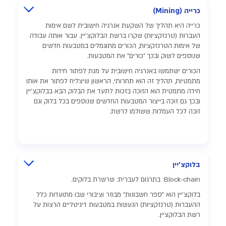
כרייה (Mining)
כרייה היא תהליך של השקעת אנרגיה חישובית לשם אימות
העברות (טרנזקציות) שקרו ברשת הבלוקצ'יין. עבור אותה עבודה
של אימות הטרנזקציות, הכורים מתוגמלים במטבעות חדשים
שנוספים לשוק ובכך "כורים" את המטבעות.
הכורים ישתמשו באנרגיה חישובית על מנת לפתור חידות
מתמטיות, תהליך זה הוא תחרותי, הראשון שיצליח לפתור את אותו
חידה מתמטית הוא הזוכה בזכות לתעד את הבלוק הבא בבלוקצ'יין
ובכך גם זוכה בייצור המטבעות החדשים שנוספים בכל בלוק וגם
זוכה לכל העמלות ששולמו לרשת.
בלוקצ'יין
Block-chain: בתרגום לעברית: שרשרת בלוקים.
בלוקצ'יין הוא "ספר חשבונות" מבוזר וציבורי שבו מתועדות כלל
ההעברות (טרנזקציות) הנעשות במטבעות דיגיטליים הרצות על
רשת הבלוקציין.