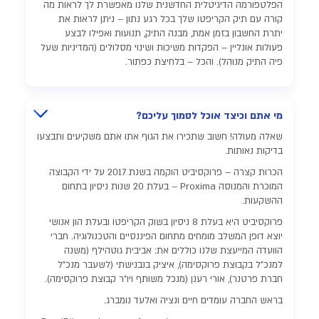
הפלטפורמה הדיגיטלית החדשנית שלנו מאפשרת לך לראות מה
קורה עם תיק הקריפטו שלך בכל רגע נתון – ניתן לראות את
יתרת החשבון בזמן אמת, מבנה התיק, תנועות ואפילו לבצע
פעולות אונליין – הפקדות משיכות ושינוי מסלולים (המדיניות שעל
פיה התיק מנוהל). והכל – בלחיצת כפתור.
מי אתם וכיצד אוכל לסמוך עליכם?
שאלה מעולה! חשוב שתכירו את הגוף אתו אתם משקיעים ותבצעו
בדיקות נאותות.
הכרות קצרה – פרוקסיביט הוקמה בשנת 2017 על ידי הקבוצה
המוכרת והמנוסה Proxima – בעלת 20 שנות ניסיון בתחום
ההשקעות.
פרוקסיביט היא בעלת 8 ניסיון בשוק הקריפטו ובעלת הון אנושי
יוצא דופן המשלב מומחים מתחום הפיננסיים והטכנולוגיה. חברי
הוועדה המייעצת שלנו כוללים את: אביבית גוטהילף (משנה
למנכ"ל בקבוצת פרוקסימה), איציק בנבנישתי (לשעבר מנכ"ל
חברת פרטנר), אורי רענן (מנכל משותף ויו"ר קבוצת פרוקסימה).
בראש החברה עומדים חיים ונציה ואלעד נומברג.