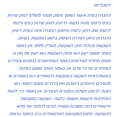
דיסקליימר
החברה בעלת אישור המשך עיסוק מספר 57505 למתן שירות
בנכס פיננסי מכוח בקשה לרישיון למתן שירות בנכס פיננסי
לרשות שוק ההון, ביטוח וחיסכון. החברה אינה בעלת רישיון
כהגדרתו בחוק הסדרת העיסוק בייעוץ השקעות, בשיווק
השקעות ובניהול תיקי השקעות, תשנ"ה-1995. אין באמור
באתר משום ייעוץ ו/או שיווק השקעות ו/או ייעוץ מס ואין בו
משום תחליף לשירותים כאמור המתחשבים בנתונים ובצרכים
המיוחדים של כל אדם. אין באמור באתר משום המלצה
בנוגעלכדאיות השקעה במטבעות וירטואליים ו/או במוצרים או
מכשירים פיננסיים כלשהם ואין בדברים משום הזמנה ו/או
הצעה לביצוע פעולות במוצרים הנזכרים. אין באמור כדי להוות
התחייבות להשאת תשואה כלשהי. השקעה במטבעות
וירטואליים הינה מסוכנת ועשויה לגרום להפסד של מלוא
ההשקעה. תחום המטבעות הווירטואליים כרוך בחוסר וודאות