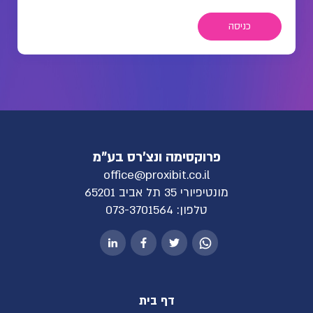
כניסה
פרוקסימה ונצ'רס בע"מ
office@proxibit.co.il
מונטיפיורי 35 תל אביב 65201
טלפון:
073-3701564
דף בית