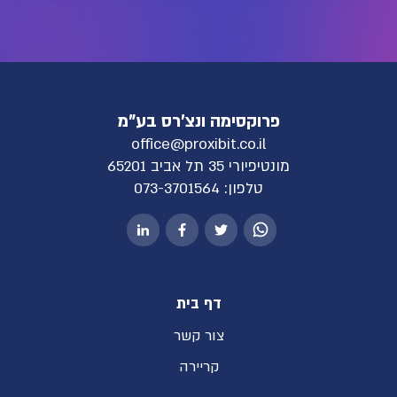
פרוקסימה ונצ'רס בע"מ
office@proxibit.co.il
מונטיפיורי 35 תל אביב 65201
טלפון:
073-3701564
דף בית
צור קשר
קריירה