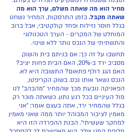
תובנה ששמורה למשקיעים הגדולים בעולם:
מחיר הוא מה שאתה משלם, ערך הוא מה
שאתה מקבל.
בזמן התרסקות, המחיר נשחט
בגלל חוסר נזילות ופחד קולקטיבי, אבל ברוב
המוחלט של המקרים - הערך הטכנולוגי
והתשתיתי של הנכס נותר ללא שינוי.
תחשבו על זה כך: אם בניתם בית והשוק
מסביב ירד ב-20%, האם הבית פחות יציב?
האם הגג דולף פתאום? התשובה היא לא.
הנכס נשאר אותו נכס. בשוק הקריפטו,
הפאניקה נובעת מכך שהמחיר "מהבהב" לנו
מול העיניים בכל רגע נתון. כשאתה מוכר רק
בגלל שהמחיר ירד, אתה בעצם אומר: "אני
מאמין לציבור המבוהל יותר ממה שאני מאמין
למחקר שעשיתי". הבנת ההפרדה הזו היא
חליפת המגן שלך. היא מאפשרת לך להסתכל