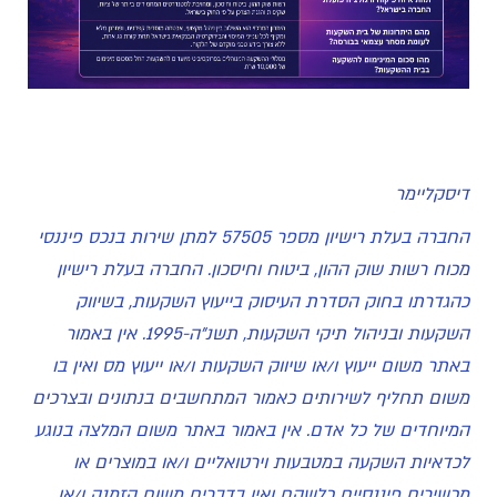
דיסקליימר
החברה בעלת רישיון מספר 57505 למתן שירות בנכס פיננסי
מכוח רשות שוק ההון, ביטוח וחיסכון. החברה בעלת רישיון
כהגדרתו בחוק הסדרת העיסוק בייעוץ השקעות, בשיווק
השקעות ובניהול תיקי השקעות, תשנ"ה-1995. אין באמור
באתר משום ייעוץ ו/או שיווק השקעות ו/או ייעוץ מס ואין בו
משום תחליף לשירותים כאמור המתחשבים בנתונים ובצרכים
המיוחדים של כל אדם. אין באמור באתר משום המלצה בנוגע
לכדאיות השקעה במטבעות וירטואליים ו/או במוצרים או
מכשירים פיננסיים כלשהם ואין בדברים משום הזמנה ו/או