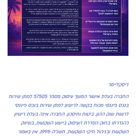
דיסקליימר
החברה בעלת אישור המשך עיסוק מספר 57505 למתן שירות
בנכס פיננסי מכוח בקשה לרישיון למתן שירות בנכס פיננסי
לרשות שוק ההון, ביטוח וחיסכון. החברה אינה בעלת רישיון
כהגדרתו בחוק הסדרת העיסוק בייעוץ השקעות, בשיווק
השקעות ובניהול תיקי השקעות, תשנ"ה-1995. אין באמור