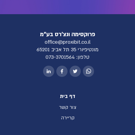
פרוקסימה ונצ'רס בע"מ
office@proxibit.co.il
מונטיפיורי 35 תל אביב 65201
טלפון:
073-3701564
דף בית
צור קשר
קריירה