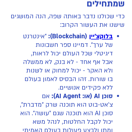
שמתחילים
כדי שכולנו נדבר באותה שפה, הנה המושגים
שישנו את העשור הקרוב:
בלוקצ'יין
(Blockchain):
"אינטרנט
של ערך". דמיינו ספר חשבונות
דיגיטלי שכל העולם יכול לראות,
אבל אף אחד - לא בנק, לא ממשלה
ולא האקר - יכול למחוק או לשנות
בו שורות. זהו הבסיס לאמון בעולם
ללא פקידים אנושיים.
סוכן AI (או: AI Agent):
אם
צ'אט-בוט הוא תוכנה שרק "מדברת",
סוכן AI הוא תוכנה שגם "עושה". הוא
יכול לקבל החלטות, לנהל משא
ומתן ולבצע פעולות בעולם האמיתי