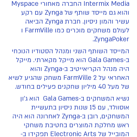
Intermix Media החברה מאחורי Myspace
והוא גם מייסד שותף של Zynga עם רקע
עשיר והמון ניסיון. חברת Zynga הביאה
לעולם משחקים מוכרים כמו FarmVille ו
ZyngaPoker.
המייסד השותף השני ומנהל הסטודיו הנוכחי
ב-Gala Games הוא מייקל מקארתי. מייקל
היה מנהל הקריאייטיב ב-Zynga והוא
האחראי על FarmVille 2 משחק שהגיע לשיא
של מעל 40 מיליון שחקנים פעילים בחודש.
נשיא המשחקים ב-Gala Games הוא ג'ון
אוסוולד, עם 15 שנות ניסיון בתעשיית
המשחקים, רובן ב-Zynga לאחרונה הוא היה
ראש מחלקת המוצרים בחטיבת משחקי
המובייל של Electronic Arts תפקידו ב-