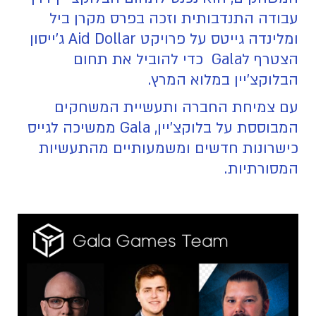
עבודה התנדבותית וזכה בפרס מקרן ביל
ומלינדה גייטס על פרויקט Aid Dollar ג'ייסון
הצטרף לGala כדי להוביל את תחום
הבלוקצ'יין במלוא המרץ.
עם צמיחת החברה ותעשיית המשחקים
המבוססת על בלוקצ'יין, Gala ממשיכה לגייס
כישרונות חדשים ומשמעותיים מהתעשיות
המסורתיות.