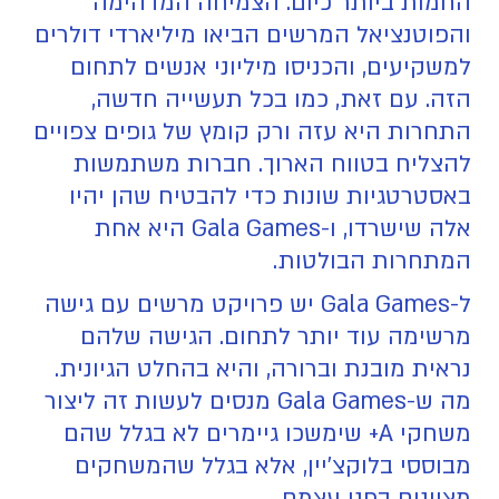
החמות ביותר כיום. הצמיחה המדהימה
והפוטנציאל המרשים הביאו מיליארדי דולרים
למשקיעים, והכניסו מיליוני אנשים לתחום
הזה. עם זאת, כמו בכל תעשייה חדשה,
התחרות היא עזה ורק קומץ של גופים צפויים
להצליח בטווח הארוך. חברות משתמשות
באסטרטגיות שונות כדי להבטיח שהן יהיו
אלה שישרדו, ו-Gala Games היא אחת
המתחרות הבולטות.
ל-Gala Games יש פרויקט מרשים עם גישה
מרשימה עוד יותר לתחום. הגישה שלהם
נראית מובנת וברורה, והיא בהחלט הגיונית.
מה ש-Gala Games מנסים לעשות זה ליצור
משחקי A+ שימשכו גיימרים לא בגלל שהם
מבוססי בלוקצ'יין, אלא בגלל שהמשחקים
מצוינים בפני עצמם.