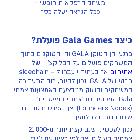
משחק הרפקאות חופשי -
ככל הנראה יעלה כסף
כיצד Gala Games פועלת?
כרגע, הן הטוקן GALA והן הטוקנים בתוך
המשחקים פועלים על הבלוקצ'יין של
אתיריום
אך בעתיד יועברו ל – sidechain
פרטי של GALA. נכון להיום, רוב התעבורה
במשחקים ובשוק מתבצעת באמצעות צמתי
Gala המכונים גם "צמתים מייסדים"
(Founders Nodes), אך הפרטים סביבם
אינם ברורים לחלוטין.
נכון לעכשיו, ישנם קצת יותר מ-21,000
צמתים פעילים, אך לפי ראיון עם ג'ייסון