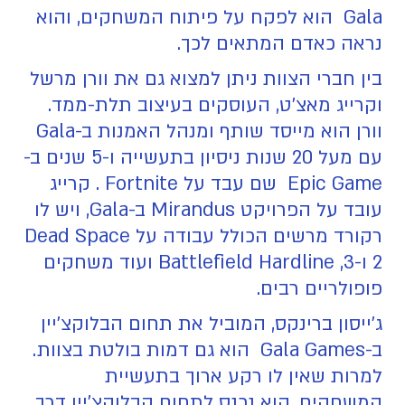
Gala הוא לפקח על פיתוח המשחקים, והוא
נראה כאדם המתאים לכך.
בין חברי הצוות ניתן למצוא גם את וורן מרשל
וקרייג מאצ'ט, העוסקים בעיצוב תלת-ממד.
וורן הוא מייסד שותף ומנהל האמנות ב-Gala
עם מעל 20 שנות ניסיון בתעשייה ו-5 שנים ב-
Epic Game שם עבד על Fortnite . קרייג
עובד על הפרויקט Mirandus ב-Gala, ויש לו
רקורד מרשים הכולל עבודה על Dead Space
2 ו-3, Battlefield Hardline ועוד משחקים
פופולריים רבים.
ג'ייסון ברינקס, המוביל את תחום הבלוקצ'יין
ב-Gala Games הוא גם דמות בולטת בצוות.
למרות שאין לו רקע ארוך בתעשיית
המשחקים, הוא נכנס לתחום הבלוקצ'יין דרך