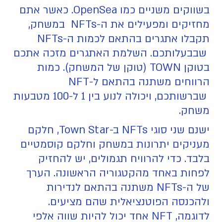
בשווקים משניים כמו OpenSea. כאשר אתם
מחזיקים ומפעילים את ה-NFTs במשחק,
תקבלו אתגרים בהתאם לכמות ה-NFTs
שבבעלותכם. השלמת האתגרים מזכה אתכם
בטוקן TOWN (טוקן של המשחק). כמות
הרווחים משתנה בהתאם ל-NFT
שברשותכם, ויכולה לנוע בין 1 ל-100 מטבעות
משחק.
ישנם שני סוגי NFTs ב-Town Star, חלקם
מעניקים יתרונות במשחק וחלקם קוסמטיים
בלבד. כדי להרוויח תגמולים, יש להחזיק
לפחות באחד מהקטגוריה הראשונה. הערך
של ה-NFTs משתנה בהתאם לנדירות
ולהכנסה הפוטנציאלית שהם מציעים.
לדוגמה, NFT אחד יכול להיות שווה אלפי