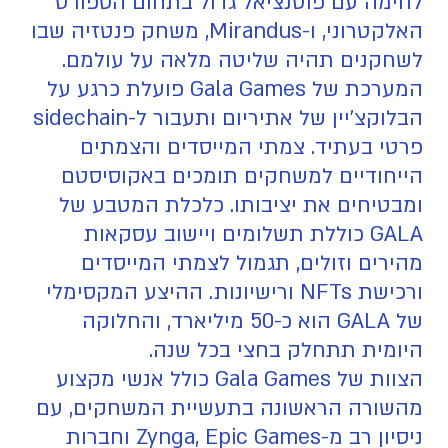
לחימה עם פוטנציאל גדול בתחום הספורט
האלקטרוני, ו-Mirandus, משחק פנטזיה שבו
לשחקנים תהיה שליטה מלאה על עולמם.
המערכת של Gala Games פועלת כרגע על
הבלוקצ'יין של אתיריום ותעבור ל-sidechain
פרטי בעתיד. צמתי המייסדים והצמתים
הייחודיים למשחקים תומכים באקוסיסטם
ומבטיחים את יציבותו. כלכלת המטבע של
GALA כוללת תשלומים ויישוב עסקאות
מהירים וזולים, תגמול לצמתי המייסדים
ורכישת NFTs ורישיונות. ההיצע המקסימלי
של GALA הוא כ-50 מיליארד, והחלוקה
היומית תתחלק בחצי בכל שנה.
הצוות של Gala Games כולל אנשי מקצוע
מהשורה הראשונה בתעשיית המשחקים, עם
ניסיון רב מ-Zynga, Epic Games וחברות