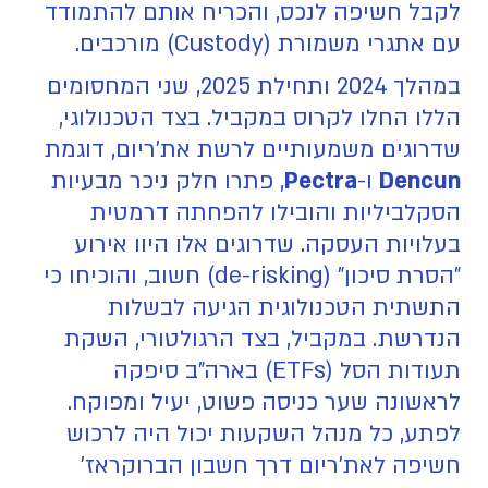
לקבל חשיפה לנכס, והכריח אותם להתמודד
עם אתגרי משמורת (Custody) מורכבים.
במהלך 2024 ותחילת 2025, שני המחסומים
הללו החלו לקרוס במקביל. בצד הטכנולוגי,
שדרוגים משמעותיים לרשת את'ריום, דוגמת
Dencun
ו-
Pectra
, פתרו חלק ניכר מבעיות
הסקלביליות והובילו להפחתה דרמטית
בעלויות העסקה. שדרוגים אלו היוו אירוע
"הסרת סיכון" (de-risking) חשוב, והוכיחו כי
התשתית הטכנולוגית הגיעה לבשלות
הנדרשת. במקביל, בצד הרגולטורי, השקת
תעודות הסל (ETFs) בארה"ב סיפקה
לראשונה שער כניסה פשוט, יעיל ומפוקח.
לפתע, כל מנהל השקעות יכול היה לרכוש
חשיפה לאת'ריום דרך חשבון הברוקראז'