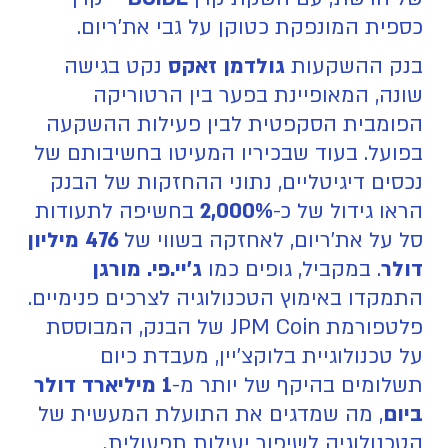
כספית המונפקת כטוקן על גבי את'ריום.
בנק ההשקעות
גולדמן זאקס
נקט בגישה
שונה, המאופיינת בפער בין הרטוריקה
הפומבית הסקפטית לבין פעילות ההשקעה
בפועל. בעוד שבכיריו המעיטו בחשיבותם של
נכסים דיגיטליים, נתוני ההחזקות של הבנק
הראו גידול של כ-
2,000%
בחשיפה לתעודות
סל על את'ריום, לאחזקה בשווי של
476 מיליון
דולר
. במקביל, גופים כמו
ג'יי.פי. מורגן
התמקדו באימוץ הטכנולוגיה לצרכים פנימיים.
פלטפורמת JPM Coin של הבנק, המבוססת
על טכנולוגיית בלוקצ'יין, מעבדת כיום
תשלומים בהיקף של יותר מ-
1 מיליארד דולר
ביום
, מה שמדגים את התועלת המעשית של
הטכנולוגיה לשיפור יעילות תפעולית.