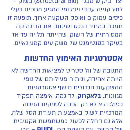
יצר "ביקוש מבני" (Structural Bid) בשוק –
לחץ קנייה עקבי ויומיומי המגיע מגופים בעלי
כיסים עמוקים ואופק השקעה ארוך. תופעה זו
תמכה במחיר הנכס ושינתה את הדינמיקה
המסורתית של השוק, שהייתה תלויה עד אז
בעיקר בסנטימנט של משקיעים קמעונאיים.
אסטרטגיות האימוץ החדשות
התגובה של וול סטריט למציאות החדשה לא
הייתה אחידה, וניתוח פעילותם של גופי
ההשקעות הגדולים חושף אסטרטגיות
מגוונות.
בלאקרוק
, לדוגמה, אימצה תפקיד
כפול: היא לא רק הפכה לספקית הגישה
המרכזית לשוק באמצעות תעודת הסל שלה,
אלא גם החלה לפעול כמשתמשת אקטיבית
של הרשת, עם השקת קרן
BUIDL
– קרן