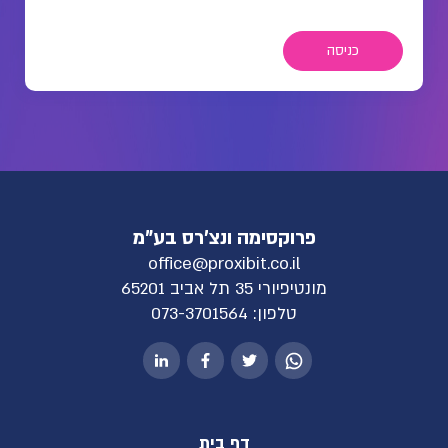
כניסה
פרוקסימה ונצ'רס בע"מ
office@proxibit.co.il
מונטיפיורי 35 תל אביב 65201
טלפון:
073-3701564
דף בית