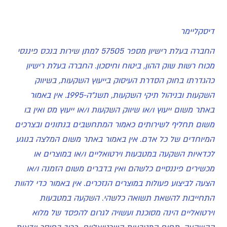
דיסקליימר
החברה בעלת רישיון מספר 57505 למתן שירות בנכס פיננסי
מכוח רשות שוק ההון, ביטוח וחיסכון. החברה בעלת רישיון
כהגדרתו בחוק הסדרת העיסוק בייעוץ השקעות, בשיווק
השקעות ובניהול תיקי השקעות, תשנ"ה-1995. אין באמור
באתר משום ייעוץ ו/או שיווק השקעות ו/או ייעוץ מס ואין בו
משום תחליף לשירותים כאמור המתחשבים בנתונים ובצרכים
המיוחדים של כל אדם. אין באמור באתר משום המלצה בנוגע
לכדאיות השקעה במטבעות וירטואליים ו/או במוצרים או
מכשירים פיננסיים כלשהם ואין בדברים משום הזמנה ו/או
הצעה לביצוע פעולות במוצרים הנזכרים. אין באמור כדי להוות
התחייבות להשאת תשואה כלשהי. השקעה במטבעות
וירטואליים הינה מסוכנת ועשויה לגרום להפסד של מלוא