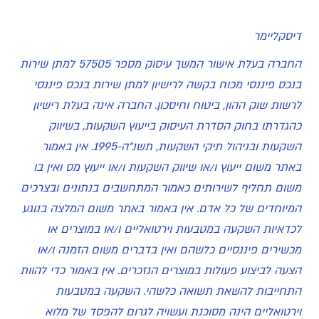
דיסקליימר
החברה בעלת אישור המשך עיסוק מספר 57505 למתן שירות
בנכס פיננסי מכוח בקשה לרישיון למתן שירות בנכס פיננסי
לרשות שוק ההון, ביטוח וחיסכון. החברה אינה בעלת רישיון
כהגדרתו בחוק הסדרת העיסוק בייעוץ השקעות, בשיווק
השקעות ובניהול תיקי השקעות, תשנ"ה-1995. אין באמור
באתר משום ייעוץ ו/או שיווק השקעות ו/או ייעוץ מס ואין בו
משום תחליף לשירותים כאמור המתחשבים בנתונים ובצרכים
המיוחדים של כל אדם. אין באמור באתר משום המלצה בנוגע
לכדאיות השקעה במטבעות וירטואליים ו/או במוצרים או
מכשירים פיננסיים כלשהם ואין בדברים משום הזמנה ו/או
הצעה לביצוע פעולות במוצרים הנזכרים. אין באמור כדי להוות
התחייבות להשאת תשואה כלשהי. השקעה במטבעות
וירטואליים הינה מסוכנת ועשויה לגרום להפסד של מלוא